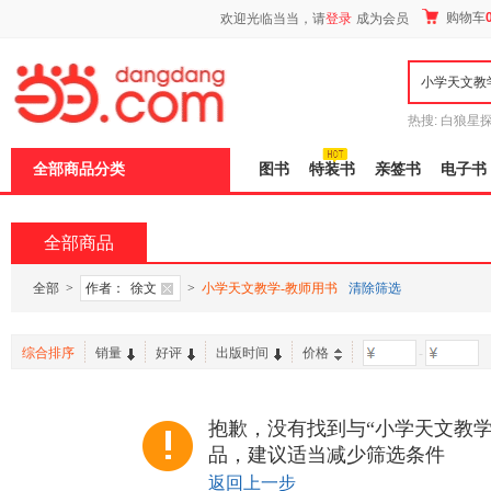
新
购物车
欢迎光临当当，请
登录
成为会员
窗
口
打
开
无
障
热搜:
白狼星
碍
师3
重建秦
说
全部商品分类
图书
特装书
亲签书
电子书
明
页
面,
按
全部商品
Ctrl
加
波
全部
>
作者：
徐文
>
小学天文教学-教师用书
清除筛选
浪
键
打
综合排序
销量
好评
出版时间
价格
-
开
导
盲
模
抱歉，没有找到与“小学天文教学
式
品，建议适当减少筛选条件
返回上一步