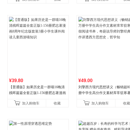
合“小行动”触发大脑行动开
¥39.80
¥49.00
【普通版】如果历史是一群喵16晚清
刘擎西方现代思想讲义（畅销超8
残晖篇篇全套正版1-156册肥志著漫画
册中学生高分作文素材库常驻寒
8周年纪念版套装3册小学生课外阅读
阅读书单，奇葩说导师刘擎经典
加入购物车
收藏
加入购物车
收藏
儿童西游喵知识
讲透西方思想史，哲学知