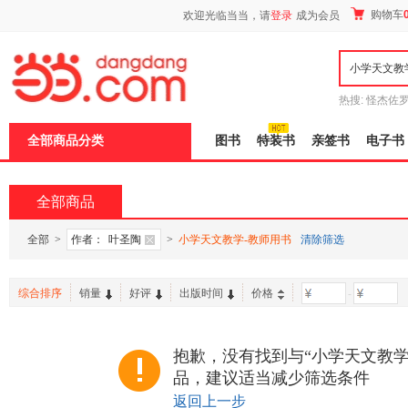
新
购物车
欢迎光临当当，请
登录
成为会员
窗
口
打
开
无
障
热搜:
怪杰佐
碍
谎
吾辈如神
说
全部商品分类
图书
特装书
亲签书
电子书
明
页
面,
按
全部商品
Ctrl
加
波
全部
>
作者：
叶圣陶
>
小学天文教学-教师用书
清除筛选
浪
键
打
综合排序
销量
好评
出版时间
价格
-
开
导
盲
模
抱歉，没有找到与“小学天文教学
式
品，建议适当减少筛选条件
返回上一步