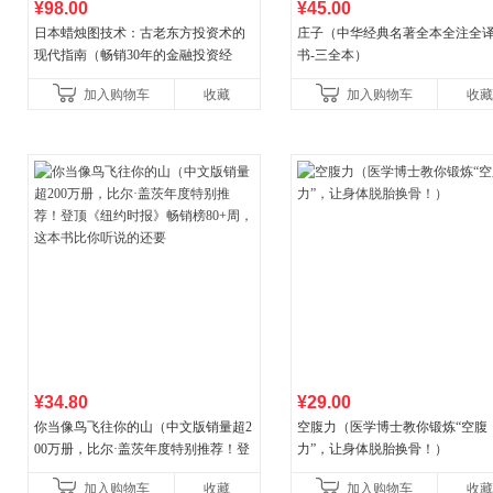
¥98.00
¥45.00
日本蜡烛图技术：古老东方投资术的
庄子（中华经典名著全本全注全
现代指南（畅销30年的金融投资经
书-三全本）
典！《华尔街日报》《洛杉矶时报》
加入购物车
收藏
加入购物车
收藏
《财富》重磅推荐！知名金
¥34.80
¥29.00
你当像鸟飞往你的山（中文版销量超2
空腹力（医学博士教你锻炼“空腹
00万册，比尔·盖茨年度特别推荐！登
力”，让身体脱胎换骨！）
顶《纽约时报》畅销榜80+周，这本书
加入购物车
收藏
加入购物车
收藏