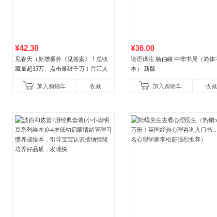
¥42.30
¥36.00
见春天（新增番外《见答案》！总收
论语译注 杨伯峻 中华书局（简体
藏量超35万、点击量破千万！晋江人
本） 新版
气作者 纵虎嗅花 催泪之作！）
加入购物车
收藏
加入购物车
收藏