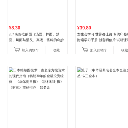
¥8.30
¥39.80
267 碗好吃的面（汤面、拌面、炒
女生会学习 世界都让路 专供印签
面、焗面与汤头、高汤、酱料的奇妙
附赠学习手册 创意明信片 试听课
组合，让你打开味蕾，感受面条的美
料包
加入购物车
收藏
加入购物车
收藏
妙滋味！令人无法抗拒的