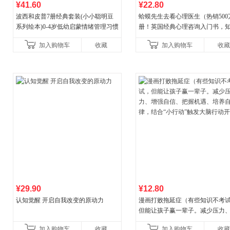
¥41.60
¥22.80
波西和皮普7册经典套装(小小聪明豆
蛤蟆先生去看心理医生（热销500
系列绘本)0-4岁低幼启蒙情绪管理习惯
册！英国经典心理咨询入门书，
养成绘本，引导宝宝认识接纳情绪培
心理学家李松蔚强烈推荐）
加入购物车
收藏
加入购物车
收藏
养好品质，发现快
¥29.90
¥12.80
认知觉醒 开启自我改变的原动力
漫画打败拖延症（有些知识不考
但能让孩子赢一辈子。减少压力
强自信、把握机遇、培养自律，
加入购物车
收藏
加入购物车
收藏