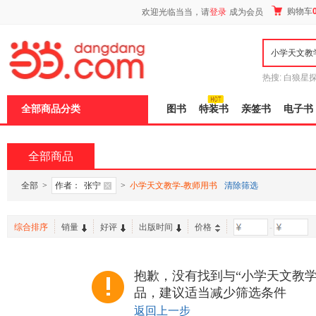
新
购物车
欢迎光临当当，请
登录
成为会员
窗
口
打
开
无
障
热搜:
白狼星
碍
师3
重建秦
说
全部商品分类
图书
特装书
亲签书
电子书
明
页
面,
按
全部商品
Ctrl
加
波
全部
>
作者：
张宁
>
小学天文教学-教师用书
清除筛选
浪
键
打
综合排序
销量
好评
出版时间
价格
-
开
导
盲
模
抱歉，没有找到与“小学天文教学
式
品，建议适当减少筛选条件
返回上一步