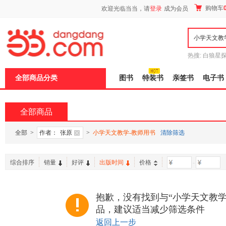
新
购物车
欢迎光临当当，请
登录
成为会员
窗
口
打
开
无
障
热搜:
白狼星
碍
师3
重建秦
说
全部商品分类
图书
特装书
亲签书
电子书
明
页
面,
按
全部商品
Ctrl
加
波
全部
>
作者：
张原
>
小学天文教学-教师用书
清除筛选
浪
键
打
综合排序
销量
好评
出版时间
价格
-
开
导
盲
模
抱歉，没有找到与“小学天文教学
式
品，建议适当减少筛选条件
返回上一步