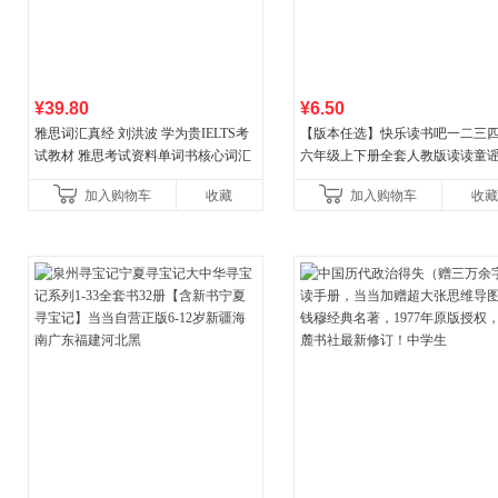
¥39.80
¥6.50
雅思词汇真经 刘洪波 学为贵IELTS考
【版本任选】快乐读书吧一二三
试教材 雅思考试资料单词书核心词汇
六年级上下册全套人教版读读童
书
儿歌小鲤鱼跳龙门和大人一起读
加入购物车
收藏
加入购物车
收藏
古代寓言安徒生童话学生阅