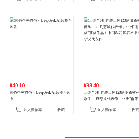
¥40.10
¥88.40
富爸爸穷爸爸 × DeepSeek AI智能伴读
三体全3册套装三体123黑暗森林
版
永生： 刘慈欣代表作，亚洲“雨果
奖”获奖作品！中国科幻基石丛书 
加入购物车
收藏
加入购物车
收藏
小说代表作