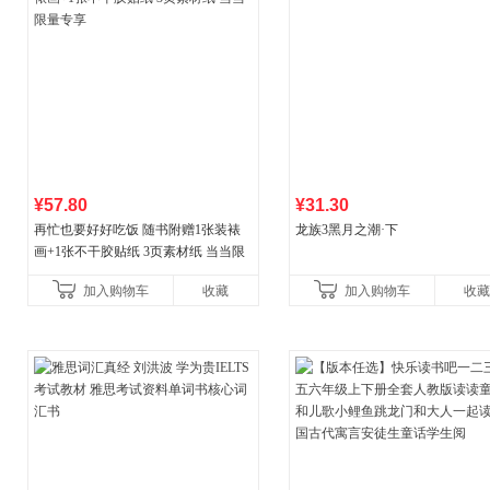
¥57.80
¥31.30
再忙也要好好吃饭 随书附赠1张装裱
龙族3黑月之潮·下
画+1张不干胶贴纸 3页素材纸 当当限
量专享
加入购物车
收藏
加入购物车
收藏