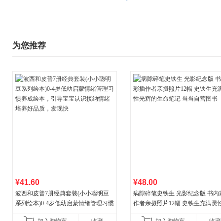
为您推荐
¥41.60
¥48.00
波西和皮普7册经典套装(小小聪明豆
病隙碎笔史铁生 光影纪念版 书内
系列绘本)0-4岁低幼启蒙情绪管理习惯
作者亲摄照片12幅 史铁生充满灵
养成绘本，引导宝宝认识接纳情绪培
辉的生命笔记 当当自营图书