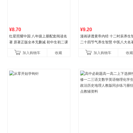
¥8.70
¥9.20
红星照耀中国 八年级上册配套阅读名
漫画讲透黄帝内经 十二时辰养生
著 原著正版全本无删减 初中生初二课
二十四节气养生智慧 中医八大名
外阅读
一养生图解 皇帝内经漫画版原版
加入购物车
收藏
加入购物车
收藏