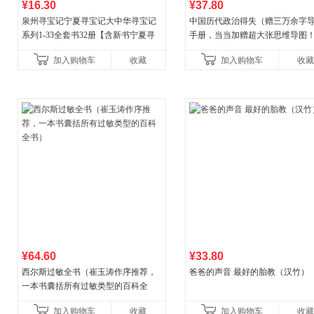
¥16.30
¥37.80
泉州寻宝记宁夏寻宝记大中华寻宝记
中国历代政治得失（赠三万余字
系列1-33全套书32册【含新书宁夏寻
手册，当当加赠超大张思维导图
宝记】当当自营正版6-12岁新疆海南
穆经典名著，1977年原版授权，
加入购物车
收藏
加入购物车
收藏
广东福建河北黑
书社最新修订！中学生
¥64.60
¥33.80
西尔斯过敏全书（崔玉涛作序推荐，
爸爸的声音 最好的胎教（汉竹）
一本书囊括所有过敏类型的百科全
书）
加入购物车
收藏
加入购物车
收藏