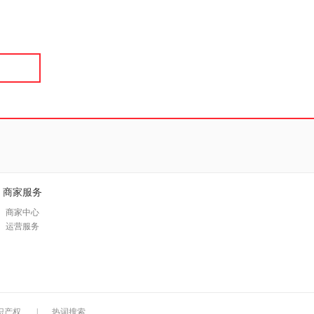
具
品
外
品
讯
音
公
器
商家服务
商家中心
运营服务
识产权
|
热词搜索