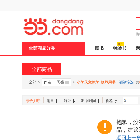
新
窗
口
打
开
无
障
热
碍
说
全部商品分类
图书
特装书
亲
明
页
面,
按
全部商品
Ctrl
加
波
全部
>
作者：
周强
>
小学天文教学-教师用书
清除筛选
共
浪
键
打
综合排序
销量
好评
出版时间
价格
-
开
导
盲
模
抱歉，没
式
品，建议
返回上一