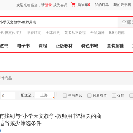
购物车
0
我的订单
我的云书房
欢迎光临当当，请
登录
成为会员
全部
全部分
搜:
怪杰佐罗力
早春晴朗
全球通史
死者从不说谎
吾辈如神
9.9元包邮
尾品汇
图书
签书
电子书
课程
正版教材
特色书城
童装童鞋
电子书
音像
影视
时尚美
0
件商品
母婴用
玩具
配送至：
上海
孕婴服
当当自营
只看有货
促销
童装童
特卖
预售
入驻商家
家居日
有找到与“小学天文教学-教师用书”相关的商
家具装
适当减少筛选条件
服装
步
鞋