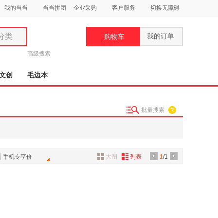
我的当当
当当拼团
企业采购
客户服务
切换无障碍
分类
我的订单
购物车
类
高级搜索
文创
毛边本
批量搜索
妆
品
饰
手机专享价
大图
列表
1
/1
鞋
用
饰