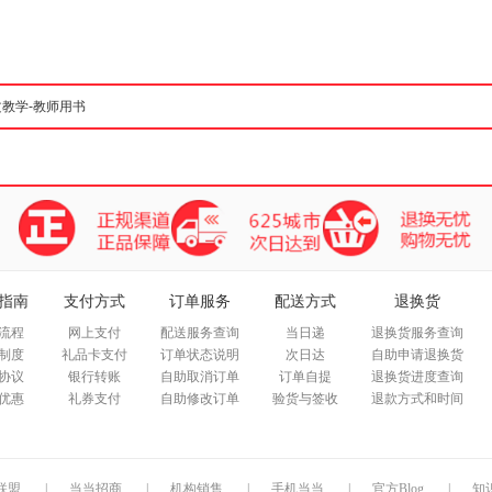
箱包皮
手表饰
运动户
汽车用
食品
手机通
数码影
电脑办
大家电
家用电
指南
支付方式
订单服务
配送方式
退换货
流程
网上支付
配送服务查询
当日递
退换货服务查询
制度
礼品卡支付
订单状态说明
次日达
自助申请退换货
协议
银行转账
自助取消订单
订单自提
退换货进度查询
优惠
礼券支付
自助修改订单
验货与签收
退款方式和时间
联盟
|
当当招商
|
机构销售
|
手机当当
|
官方Blog
|
知