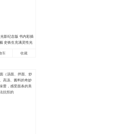
 光影纪念版 书内彩插
2幅 史铁生充满灵性光
当当自营图书
物车
收藏