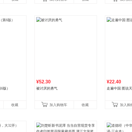
知名金
比你听说的还要
¥52.30
¥22.40
6版）
被讨厌的勇气
走遍中国 图说天
收藏
加入购物车
收藏
加入购