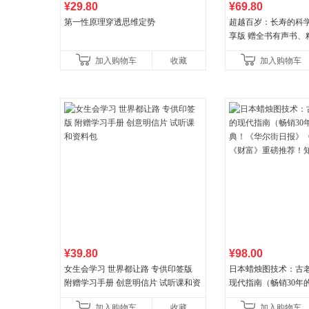
¥29.80
¥69.80
第一性原理穿透思维定势
超越百岁：长寿的科学
享版 赠全书有声书、
操教学视频 官方全新
加入购物车
收藏
加入购物车
权益
¥39.80
¥98.00
女生会学习 世界都让路 专供印签版
日本蜡烛图技术：古
附赠学习手册 创意明信片 试听课和资
现代指南（畅销30年
料包
典！《华尔街日报》
加入购物车
收藏
加入购物车