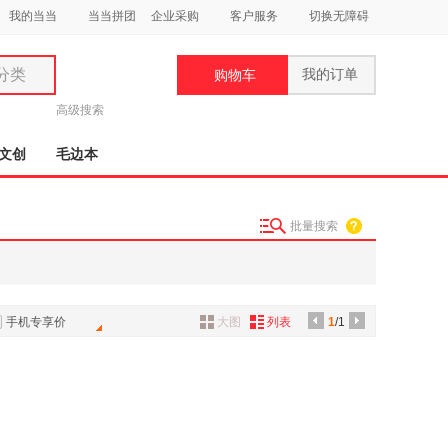
我的当当
当当拼团
企业采购
客户服务
切换无障碍
分类
我的订单
购物车
类
高级搜索
文创
毛边本
批量搜索
妆
品
饰
手机专享价
大图
列表
1
/1
鞋
用
饰