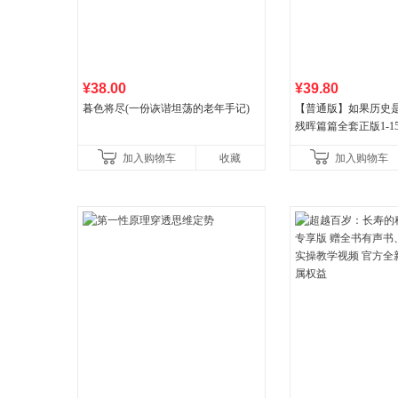
¥38.00
¥39.80
暮色将尽(一份诙谐坦荡的老年手记)
【普通版】如果历史是
残晖篇篇全套正版1-1
8周年纪念版套装3册
加入购物车
收藏
加入购物车
儿童西游喵知识