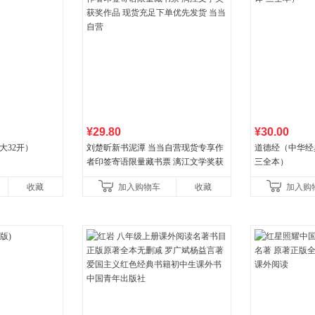
¥29.80
¥30.00
大32开）
刘楚昕新书泥潭 当当自营现货专享作
道德经（中华经
者印签寄语限量藏书票 漓江文学奖获
三全本）
奖作品 现货充足下单优先发货 当当自
收藏
加入购物车
收藏
加入购
营