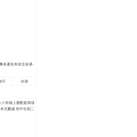
典名著全本全注全译-
物车
收藏