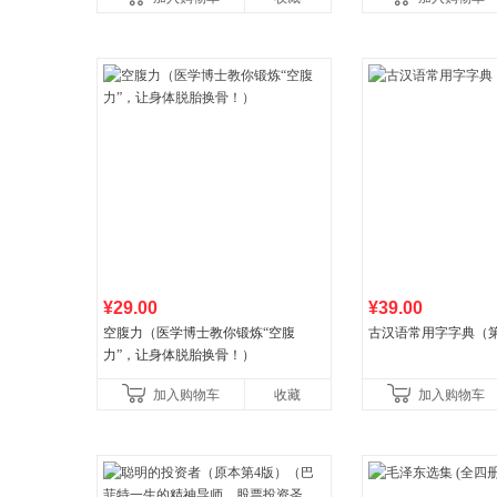
《财富》重磅推荐！
¥29.00
¥39.00
空腹力（医学博士教你锻炼“空腹
古汉语常用字字典（第
力”，让身体脱胎换骨！）
加入购物车
收藏
加入购物车