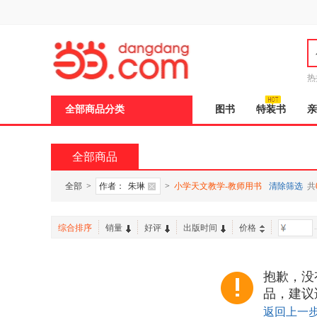
新
窗
口
打
开
无
障
热
碍
说
全部商品分类
图书
特装书
亲
明
页
面,
按
全部商品
Ctrl
加
波
全部
>
作者：
朱琳
>
小学天文教学-教师用书
清除筛选
共
浪
键
打
综合排序
销量
好评
出版时间
价格
-
开
导
盲
模
抱歉，没
式
品，建议
返回上一