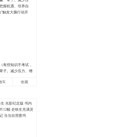
（有些知识不考试，
辈子。减少压力、增
遇、培养自律，结
物车
收藏
发大脑行动开