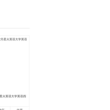
具
品
外
品
讯
音
公
器
2月星火英语大学英语四