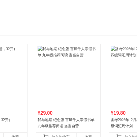
箱包皮
手表饰
运动户
汽车用
食品
手机通
数码影
电脑办
大家电
家用电
¥29.00
¥19.80
32开）
我与地坛 纪念版 百班千人寒假书单
备考2026年1
九年级推荐阅读 当当自营
级词汇周计划