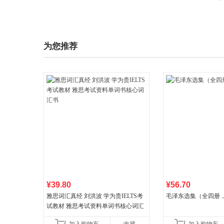
为您推荐
¥39.80
¥56.70
雅思词汇真经 刘洪波 学为贵IELTS考
毛泽东选集（全四册，
试教材 雅思考试资料单词书核心词汇
书