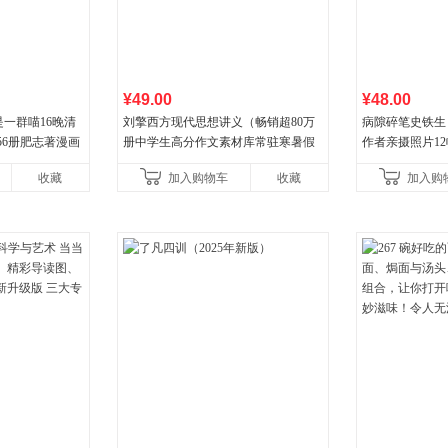
¥49.00
¥48.00
一群喵16晚清
刘擎西方现代思想讲义（畅销超80万
病隙碎笔史铁生
56册肥志著漫画
册中学生高分作文素材库常驻寒暑假
作者亲摄照片1
小学生课外阅读
阅读书单，奇葩说导师刘擎经典之作
辉的生命笔记 
收藏
加入购物车
收藏
加入购
讲透西方思想史，哲学知