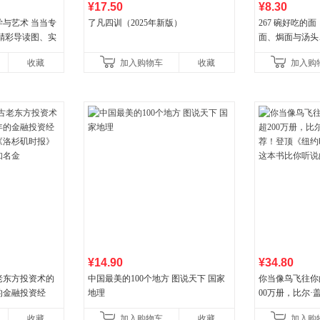
¥17.50
¥8.30
与艺术 当当专
了凡四训（2025年新版）
267 碗好吃的
精彩导读图、实
面、焗面与汤头
升级版 三大专属
组合，让你打开
收藏
加入购物车
收藏
加入购
妙滋味！令人无
¥14.90
¥34.80
老东方投资术的
中国最美的100个地方 图说天下 国家
你当像鸟飞往你
的金融投资经
地理
00万册，比尔
《洛杉矶时报》
顶《纽约时报》
收藏
加入购物车
收藏
加入购