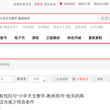
购物车
0
我的订单
我的云书房
欢迎光临当当，请
登录
成为会员
全部
全部分
搜:
怪杰佐罗力
早春晴朗
全球通史
死者从不说谎
吾辈如神
9.9元包邮
尾品汇
图书
签书
电子书
课程
正版教材
特色书城
童装童鞋
电子书
音像
影视
时尚美
0
件商品
母婴用
玩具
配送至：
北京
孕婴服
当当自营
只看有货
促销
童装童
特卖
预售
入驻商家
家居日
有找到与“小学天文教学-教师用书”相关的商
家具装
适当减少筛选条件
服装
步
鞋