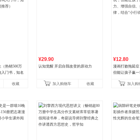
¥29.90
¥12.80
（热销500万
认知觉醒 开启自我改变的原动力
漫画打败拖延症
询入门书，知名
但能让孩子赢一
推荐）
强自信、把握机
收藏
加入购物车
收藏
加入购
合“小行动”触