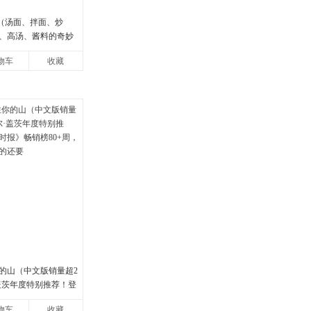
面（汤面、拌面、炒
、高汤、酱料的奇妙
味蕾，感受面条的美
物车
收藏
法抗拒的
的山（中文版销量超2
·盖茨年度特别推荐！登
畅销榜80+周，这本书
物车
收藏