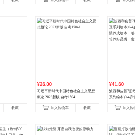
收藏
加入购物车
收藏
加入购
¥26.00
¥41.60
习近平新时代中国特色社会主义思想
波西和皮普7册
概论 2023新版 自考15041
系列绘本)0-4
养成绘本，引导
收藏
加入购物车
收藏
加入购
养好品质，发现