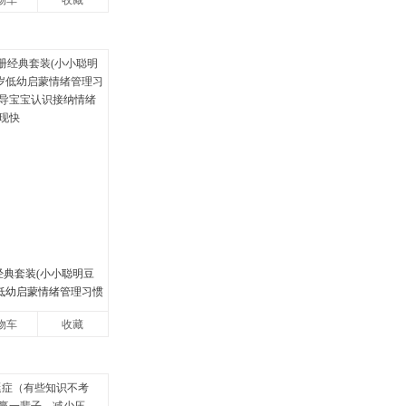
物车
收藏
经典套装(小小聪明豆
岁低幼启蒙情绪管理习惯
宝宝认识接纳情绪培
物车
收藏
快