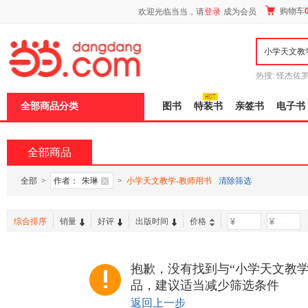
新
购物车
欢迎光临当当，请
登录
成为会员
窗
口
打
开
无
障
热搜:
怪杰佐
碍
谎
吾辈如神
说
全部商品分类
图书
特装书
亲签书
电子书
明
页
面,
按
全部商品
Ctrl
加
波
全部
>
作者：
朱琳
>
小学天文教学-教师用书
清除筛选
浪
键
打
综合排序
销量
好评
出版时间
价格
-
开
导
盲
模
抱歉，没有找到与“小学天文教学
式
品，建议适当减少筛选条件
返回上一步