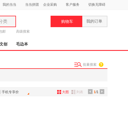
我的当当
当当拼团
企业采购
客户服务
切换无障碍
分类
我的订单
购物车
类
元包邮
高级搜索
文创
毛边本
批量搜索
妆
品
饰
手机专享价
大图
列表
1
/1
鞋
用
饰