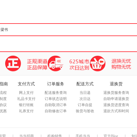
箱包皮
手表饰
运动户
汽车用
食品
手机通
数码影
电脑办
大家电
家用电
指南
支付方式
订单服务
配送方式
退换货
流程
网上支付
配送服务查询
当日递
退换货服务查询
制度
礼品卡支付
订单状态说明
次日达
自助申请退换货
协议
银行转账
自助取消订单
订单自提
退换货进度查询
优惠
礼券支付
自助修改订单
验货与签收
退款方式和时间
联盟
|
当当招商
|
机构销售
|
手机当当
|
官方Blog
|
知