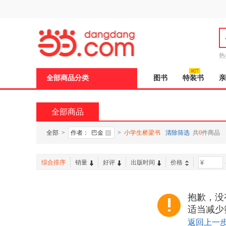
新
窗
口
打
开
无
障
热
碍
说
全部商品分类
图书
特装书
亲
明
页
面,
按
全部商品
Ctrl
加
波
全部
>
作者：
巴金
>
小学生桥梁书
清除筛选
共
0
件商品
浪
键
打
综合排序
销量
好评
出版时间
价格
-
开
导
盲
模
抱歉，没
式
适当减少
返回上一