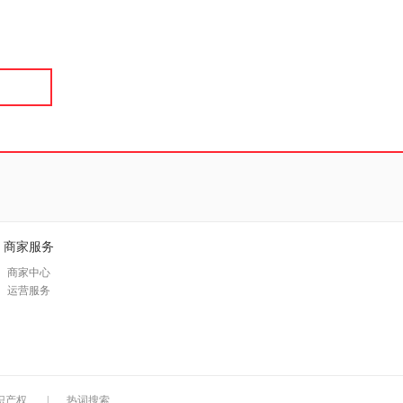
具
品
外
品
讯
音
公
器
商家服务
商家中心
运营服务
识产权
|
热词搜索