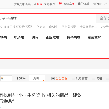
购物车
0
我的订单
我的云书房
欢迎光临当当，请
登录
成为会员
全部
全部分
搜:
多多罗漫画西游记系列
何为道
南明史
不完美传说
十日终焉新生
9.9
尾品汇
图书
签书
电子书
课程
正版教材
特色书城
童装童鞋
电子书
音像
影视
时尚美
母婴用
玩具
配送至：
贵州
孕婴服
当当自营
只看有货
促销
童装童
特卖
预售
入驻商家
家居日
有找到与“小学生桥梁书”相关的商品，建议
家具装
筛选条件
服装
步
鞋