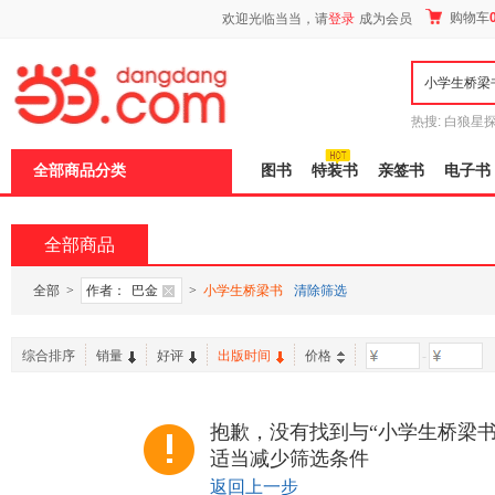
新
购物车
欢迎光临当当，请
登录
成为会员
窗
口
打
开
无
障
热搜:
白狼星
碍
师3
重建秦
说
全部商品分类
图书
特装书
亲签书
电子书
明
页
面,
按
全部商品
Ctrl
加
波
全部
>
作者：
巴金
>
小学生桥梁书
清除筛选
浪
键
打
综合排序
销量
好评
出版时间
价格
-
开
导
盲
模
抱歉，没有找到与“小学生桥梁书
式
适当减少筛选条件
返回上一步