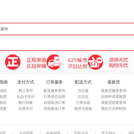
箱包皮
手表饰
运动户
汽车用
食品
手机通
数码影
电脑办
大家电
家用电
指南
支付方式
订单服务
配送方式
退换货
流程
网上支付
配送服务查询
当日递
退换货服务查询
制度
礼品卡支付
订单状态说明
次日达
自助申请退换货
协议
银行转账
自助取消订单
订单自提
退换货进度查询
优惠
礼券支付
自助修改订单
验货与签收
退款方式和时间
联盟
|
当当招商
|
机构销售
|
手机当当
|
官方Blog
|
知