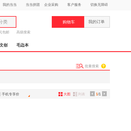
我的当当
当当拼团
企业采购
客户服务
切换无障碍
分类
我的订单
购物车
类
9元包邮
高级搜索
文创
毛边本
批量搜索
妆
品
饰
手机专享价
大图
列表
1
/1
鞋
用
饰