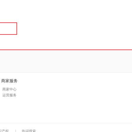
具
品
外
品
讯
音
公
器
商家服务
商家中心
运营服务
识产权
|
热词搜索