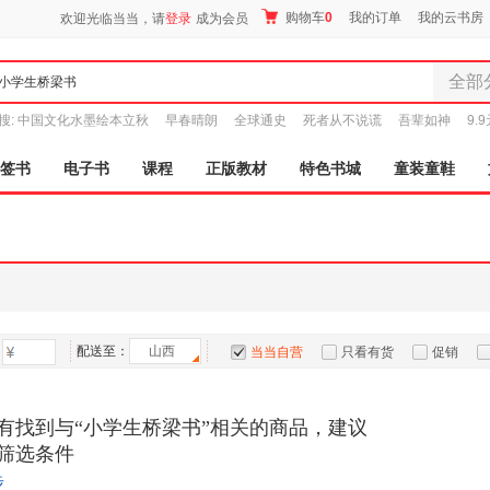
购物车
0
我的订单
我的云书房
欢迎光临当当，请
登录
成为会员
全部
全部分
搜:
中国文化水墨绘本立秋
早春晴朗
全球通史
死者从不说谎
吾辈如神
9.
尾品汇
图书
签书
电子书
课程
正版教材
特色书城
童装童鞋
电子书
音像
影视
时尚美
母婴用
玩具
配送至：
山西
孕婴服
当当自营
只看有货
促销
童装童
特卖
预售
入驻商家
家居日
有找到与“小学生桥梁书”相关的商品，建议
家具装
筛选条件
服装
步
鞋