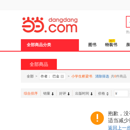
新
窗
口
打
开
无
障
热
碍
说
全部商品分类
图书
特装书
亲
明
页
面,
按
全部商品
Ctrl
加
波
全部
>
作者：
巴金
>
小学生桥梁书
清除筛选
共
0
件商品
浪
键
打
综合排序
销量
好评
出版时间
价格
-
开
导
盲
模
抱歉，没
式
适当减少
返回上一