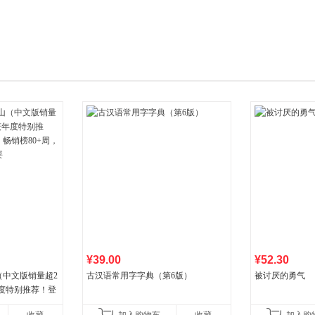
箱包皮
手表饰
运动户
汽车用
食品
手机通
数码影
电脑办
大家电
家用电
¥39.00
¥52.30
（中文版销量超2
古汉语常用字字典（第6版）
被讨厌的勇气
年度特别推荐！登
80+周，这本书