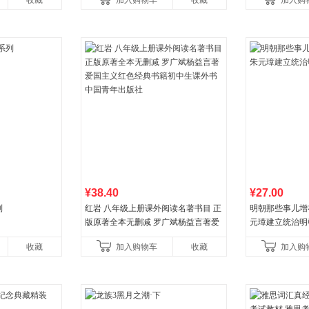
收藏
加入购物车
收藏
加入购
¥38.40
¥27.00
列
红岩 八年级上册课外阅读名著书目 正
明朝那些事儿增补版
版原著全本无删减 罗广斌杨益言著爱
元璋建立统治明
国主义红色经典书籍初中生课外书中
收藏
加入购物车
收藏
加入购
国青年出版社