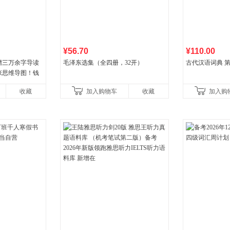
¥56.70
¥110.00
赠三万余字导读
毛泽东选集（全四册，32开）
古代汉语词典 第
张思维导图！钱
年原版授权，岳麓
收藏
加入购物车
收藏
加入购
生