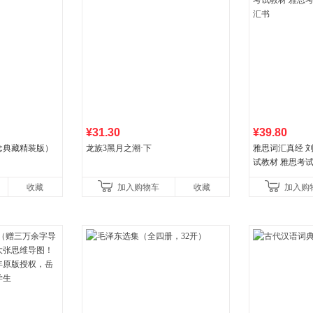
¥31.30
¥39.80
念典藏精装版）
龙族3黑月之潮·下
雅思词汇真经 刘
试教材 雅思考
书
收藏
加入购物车
收藏
加入购