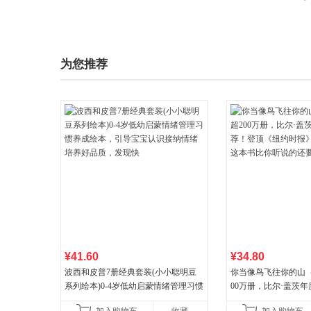
为您推荐
¥41.60
¥34.80
波西和皮普7册经典套装(小小聪明豆
你当像鸟飞往你的山
系列绘本)0-4岁低幼启蒙情绪管理习惯
00万册，比尔·盖茨
养成绘本，引导宝宝认识接纳情绪培
顶《纽约时报》畅销榜