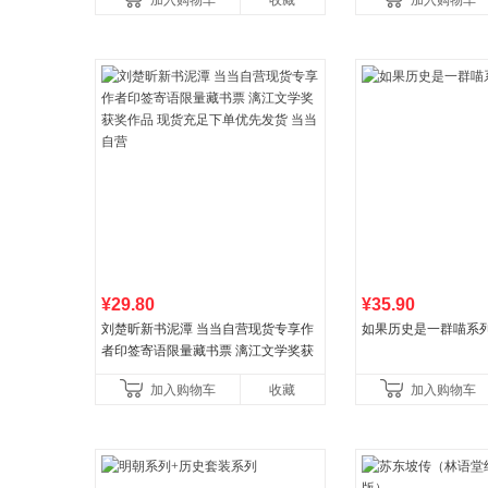
加入购物车
收藏
加入购物车
养好品质，发现快
比你听说的还要
¥29.80
¥35.90
刘楚昕新书泥潭 当当自营现货专享作
如果历史是一群喵系
者印签寄语限量藏书票 漓江文学奖获
奖作品 现货充足下单优先发货 当当自
加入购物车
收藏
加入购物车
营