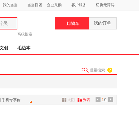
我的当当
当当拼团
企业采购
客户服务
切换无障碍
分类
我的订单
购物车
类
高级搜索
文创
毛边本
批量搜索
妆
品
饰
手机专享价
大图
列表
1
/1
鞋
用
饰