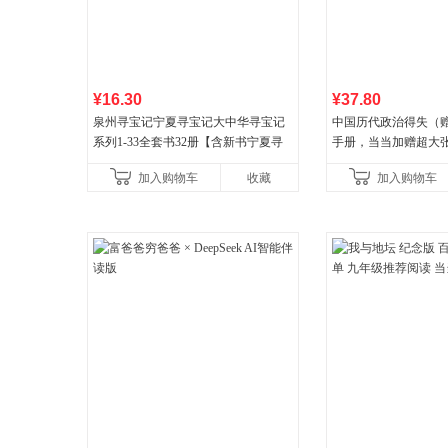
¥16.30
¥37.80
泉州寻宝记宁夏寻宝记大中华寻宝记
中国历代政治得失（
系列1-33全套书32册【含新书宁夏寻
手册，当当加赠超大
宝记】当当自营正版6-12岁新疆海南
穆经典名著，1977
加入购物车
收藏
加入购物车
广东福建河北黑
书社最新修订！中学