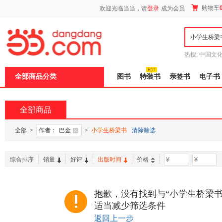
新
购物车
欢迎光临当当，请
登录
成为会员
窗
口
打
开
无
障
热搜:
中国文
碍
者从不说谎
说
全部商品分类
图书
特装书
亲签书
电子书
明
页
面,
按
全部商品
Ctrl
加
波
全部
>
作者：
巴金
>
小学生桥梁书
清除筛选
浪
键
打
综合排序
销量
好评
出版时间
价格
-
开
导
盲
模
抱歉，没有找到与“小学生桥梁书
式
适当减少筛选条件
返回上一步