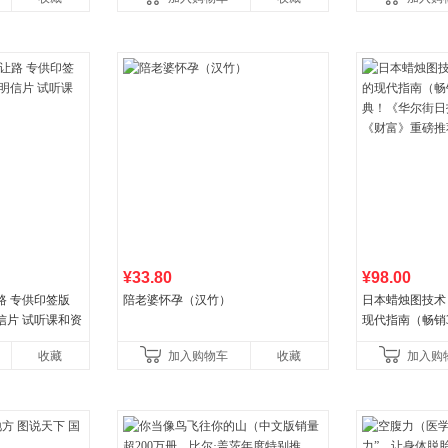
权益
¥33.80
¥98.00
路 专供印签版
陪老婆怀孕（汉竹）
日本蜡烛图技术
信片 试听课和资
现代指南（畅销
典！《华尔街日
收藏
加入购物车
收藏
加入购
《财富》重磅推