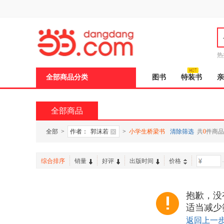
新
窗
口
打
开
无
障
热
碍
说
全部商品分类
图书
特装书
亲
明
页
面,
按
全部商品
Ctrl
加
波
全部
>
作者：
郭沫若
>
小学生桥梁书
清除筛选
共
0
件商品
浪
键
打
综合排序
销量
好评
出版时间
价格
-
开
导
盲
模
抱歉，没
式
适当减少
返回上一