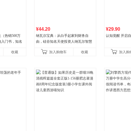
¥44.20
¥29.90
（热销500万
纳瓦尔宝典：从白手起家到财务自
认知觉醒 开启
询入门书，知名
由，硅谷知名天使投资人纳瓦尔智慧
推荐）
箴言录
收藏
加入购物车
收藏
加入购