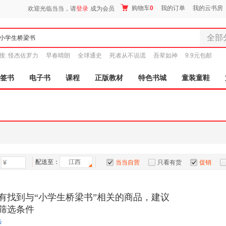
购物车
0
我的订单
我的云书房
欢迎光临当当，请
登录
成为会员
全部
全部分
搜:
怪杰佐罗力
早春晴朗
全球通史
死者从不说谎
吾辈如神
9.9元包邮
尾品汇
图书
签书
电子书
课程
正版教材
特色书城
童装童鞋
电子书
音像
影视
时尚美
母婴用
玩具
配送至：
江西
孕婴服
当当自营
只看有货
促销
童装童
特卖
预售
入驻商家
家居日
有找到与“小学生桥梁书”相关的商品，建议
家具装
筛选条件
服装
步
鞋