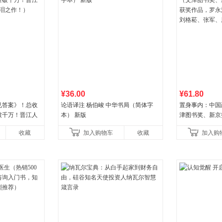
¥36.00
¥61.80
见答案》！总收
论语译注 杨伯峻 中华书局（简体字
置身事内：中国
破千万！晋江人
本） 新版
津图书奖、新京
泪之作！）
作品，罗永浩、
收藏
加入购物车
收藏
加入购
菘、张军、周黎