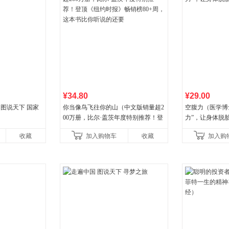
¥34.80
¥29.00
 图说天下 国家
你当像鸟飞往你的山（中文版销量超2
空腹力（医学博
00万册，比尔·盖茨年度特别推荐！登
力”，让身体脱
顶《纽约时报》畅销榜80+周，这本书
收藏
加入购物车
收藏
加入购
比你听说的还要