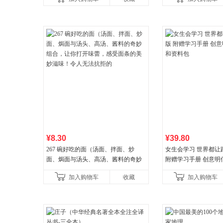
¥8.30
¥39.80
267 碗好吃的面（汤面、拌面、炒
女生会学习 世界都让
面、焗面与汤头、高汤、酱料的奇妙
附赠学习手册 创意明
组合，让你打开味蕾，感受面条的美
料包
加入购物车
收藏
加入购物车
妙滋味！令人无法抗拒的