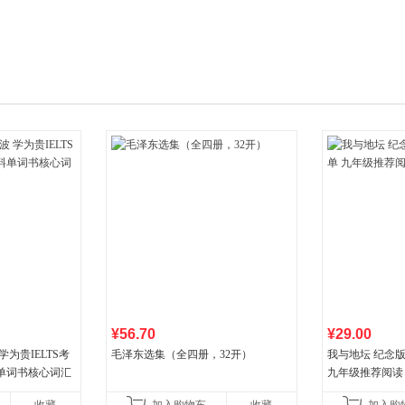
箱包皮
手表饰
运动户
汽车用
食品
手机通
数码影
电脑办
大家电
家用电
¥56.70
¥29.00
为贵IELTS考
毛泽东选集（全四册，32开）
我与地坛 纪念
单词书核心词汇
九年级推荐阅读