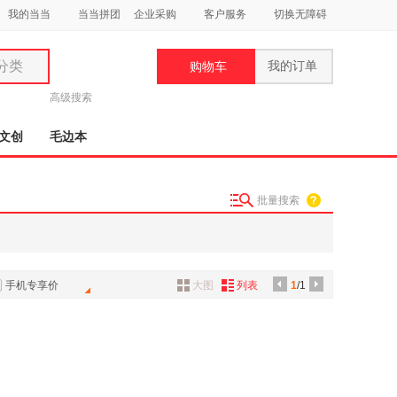
我的当当
当当拼团
企业采购
客户服务
切换无障碍
分类
我的订单
购物车
类
高级搜索
文创
毛边本
批量搜索
妆
品
饰
手机专享价
大图
列表
1
/1
鞋
用
饰