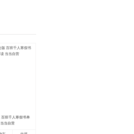
具
品
外
品
讯
音
公
器
版 百班千人寒假书单
 当当自营