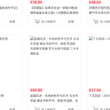
¥39.80
¥49.00
荡的老年手记)
【普通版】如果历史是一群喵16晚清
刘擎西方现代思
残晖篇篇全套正版1-156册肥志著漫画
册中学生高分作
8周年纪念版套装3册小学生课外阅读
阅读书单，奇葩
收藏
加入购物车
收藏
加入购
儿童西游喵知识
讲透西方思想史
¥69.80
¥17.50
定势
超越百岁：长寿的科学与艺术 当当专
了凡四训（202
享版 赠全书有声书、精彩导读图、实
操教学视频 官方全新升级版 三大专属
收藏
加入购物车
收藏
加入购