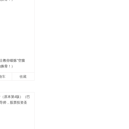
士教你锻炼“空腹
胎换骨！）
物车
收藏