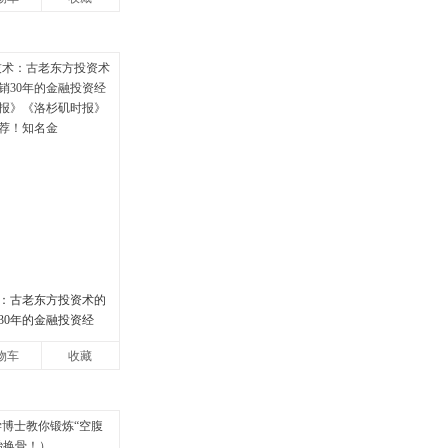
：古老东方投资术的
30年的金融投资经
报》《洛杉矶时报》
物车
收藏
荐！知名金