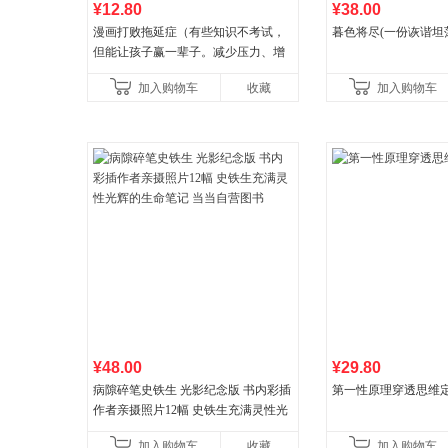
¥12.80
¥38.00
漫画打败拖延症（有些知识不考试，
暮色将尽(一份诙谐坦
但能让孩子赢一辈子。减少压力、增
强自信、把握机遇、培养自律，结
加入购物车
收藏
加入购物车
合“小行动”触发大脑行动开
¥48.00
¥29.80
病隙碎笔史铁生 光影纪念版 书内彩插
第一性原理穿透思维
作者亲摄照片12幅 史铁生充满灵性光
辉的生命笔记 当当自营图书
加入购物车
收藏
加入购物车