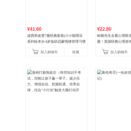
¥41.60
¥22.80
波西和皮普7册经典套装(小小聪明豆
蛤蟆先生去看心理医生
系列绘本)0-4岁低幼启蒙情绪管理习惯
册！英国经典心理咨
养成绘本，引导宝宝认识接纳情绪培
心理学家李松蔚强烈
加入购物车
收藏
加入购物车
养好品质，发现快