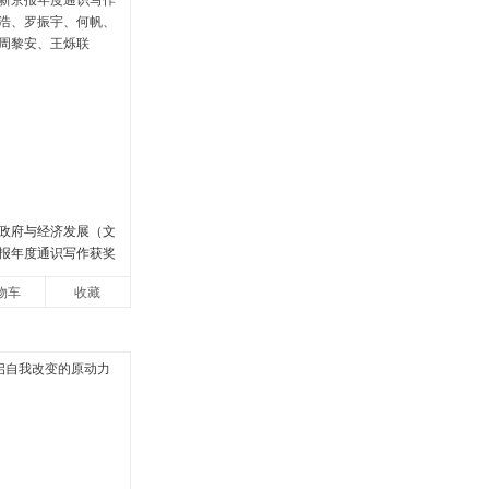
政府与经济发展（文
报年度通识写作获奖
罗振宇、何帆、刘格
物车
收藏
安、王烁联