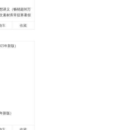
想讲义（畅销超80万
文素材库常驻寒暑假
说导师刘擎经典之作
物车
收藏
，哲学知
5年新版）
物车
收藏