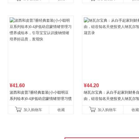
营
菘、张军、周黎安、王烁联
¥41.60
¥44.20
波西和皮普7册经典套装(小小聪明豆
纳瓦尔宝典：从白手起家到财务
系列绘本)0-4岁低幼启蒙情绪管理习惯
由，硅谷知名天使投资人纳瓦尔
养成绘本，引导宝宝认识接纳情绪培
箴言录
加入购物车
收藏
加入购物车
收藏
养好品质，发现快