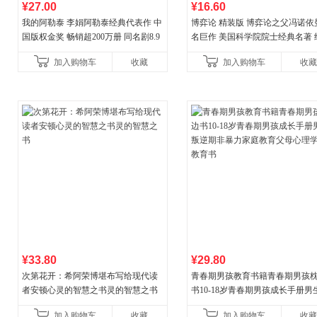
¥27.00
¥16.60
我的阿勒泰 李娟阿勒泰经典代表作 中
博弈论 精装版 博弈论之父冯诺依
国版权金奖 畅销超200万册 同名剧8.9
名巨作 美国科学院院士经典名著 
分爆款 北疆大地的旷野之梦 当当自营
理论经济学博弈论的诡计策略书
加入购物车
收藏
加入购物车
收藏
¥33.80
¥29.80
次第花开：希阿荣博堪布写给现代读
青春期男孩教育书籍青春期男孩
者安顿心灵的智慧之书灵的智慧之书
书10-18岁青春期男孩成长手册男
逆期非暴力家庭教育父母心理学
加入购物车
收藏
加入购物车
收藏