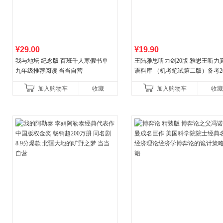
¥29.00
¥19.90
我与地坛 纪念版 百班千人寒假书单
王陆雅思听力剑20版 雅思王听力
九年级推荐阅读 当当自营
语料库 （机考笔试第二版）备考20
年新版领跑雅思听力IELTS听力
加入购物车
收藏
加入购物车
收藏
新增在