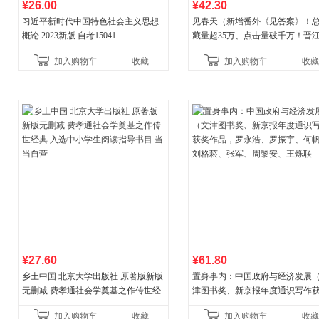
¥26.00
¥42.30
习近平新时代中国特色社会主义思想
见春天（新增番外《见答案》！
概论 2023新版 自考15041
藏量超35万、点击量破千万！晋
气作者 纵虎嗅花 催泪之作！）
加入购物车
收藏
加入购物车
收藏
¥27.60
¥61.80
乡土中国 北京大学出版社 原著版新版
置身事内：中国政府与经济发展
无删减 费孝通社会学奠基之作传世经
津图书奖、新京报年度通识写作
典 入选中小学生阅读指导书目 当当自
作品，罗永浩、罗振宇、何帆、
加入购物车
收藏
加入购物车
收藏