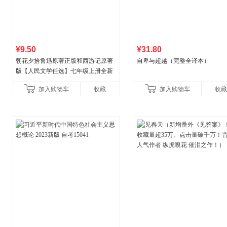
¥9.50
¥31.80
朝花夕拾鲁迅原著正版和西游记原著
自卑与超越（完整全译本）
版【人民文学任选】七年级上册全新
升级新增思维导图必读正版课外书初
加入购物车
收藏
加入购物车
收藏
中名著语文书目初一课外阅