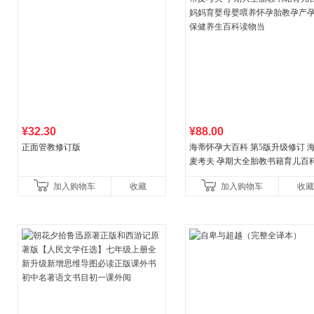
¥32.30
¥88.00
正面管教修订版
海蒂怀孕大百科 第5版升级修订 
麦考夫 孕期大全胎教书籍育儿百科
妈育婴母婴喂养怀孕胎教孕产孕
加入购物车
收藏
加入购物车
收藏
健养生百科读物当