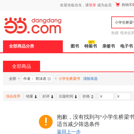
新
购物车
欢迎光临当当，请
登录
成为会员
窗
口
打
开
无
障
热搜:
怪杰佐
碍
谎
吾辈如神
说
全部商品分类
图书
特装书
亲签书
电子书
明
页
面,
按
全部商品
Ctrl
加
波
全部
>
作者：
郭沫若
>
小学生桥梁书
清除筛选
浪
键
打
综合排序
销量
好评
出版时间
价格
-
开
导
盲
模
抱歉，没有找到与“小学生桥梁书
式
适当减少筛选条件
返回上一步