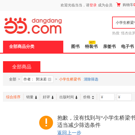
新
购物车
欢迎光临当当，请
登录
成为会员
窗
口
打
开
无
障
热搜:
怪杰佐
碍
谎
吾辈如神
说
全部商品分类
图书
特装书
亲签书
电子书
明
页
面,
按
全部商品
Ctrl
加
波
全部
>
作者：
郭沫若
>
小学生桥梁书
清除筛选
浪
键
打
综合排序
销量
好评
出版时间
价格
-
开
导
盲
模
抱歉，没有找到与“小学生桥梁书
式
适当减少筛选条件
返回上一步