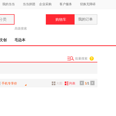
我的当当
当当拼团
企业采购
客户服务
切换无障碍
分类
我的订单
购物车
类
高级搜索
文创
毛边本
批量搜索
妆
品
饰
手机专享价
大图
列表
1
/1
鞋
用
饰