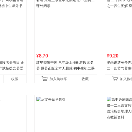
¥8.70
¥9.20
阅读名著书目 正
红星照耀中国 八年级上册配套阅读名
漫画讲透黄帝内
广斌杨益言著爱
著 原著正版全本无删减 初中生初二课
二十四节气养生
初中生课外书中
外阅读
一养生图解 皇
收藏
加入购物车
收藏
加入购