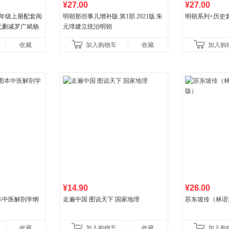
¥27.00
¥27.00
八年级上册配套阅
明朝那些事儿增补版.第1部.2021版.朱
明朝系列+历史
无删减罗广斌杨
元璋建立统治明朝
色经典阅读书籍
收藏
加入购物车
收藏
加入购
¥14.90
¥26.00
本中医解剖学纲
走遍中国 图说天下 国家地理
苏东坡传（林语
收藏
加入购物车
收藏
加入购