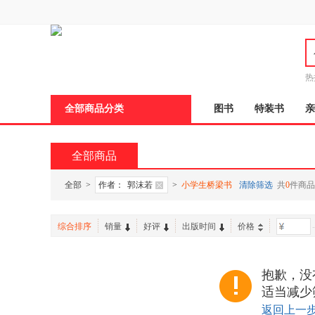
新
窗
口
打
开
无
障
热
碍
说
全部商品分类
图书
特装书
亲
明
页
面,
按
全部商品
Ctrl
加
波
全部
>
作者：
郭沫若
>
小学生桥梁书
清除筛选
共
0
件商品
浪
键
打
综合排序
销量
好评
出版时间
价格
-
开
导
盲
模
抱歉，没
式
适当减少
返回上一