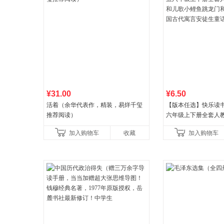
¥31.00
¥6.50
活着（余华代表作，精装，易烊千玺
【版本任选】快乐读
推荐阅读）
六年级上下册全套人
儿歌小鲤鱼跳龙门和
加入购物车
收藏
加入购物车
古代寓言安徒生童话