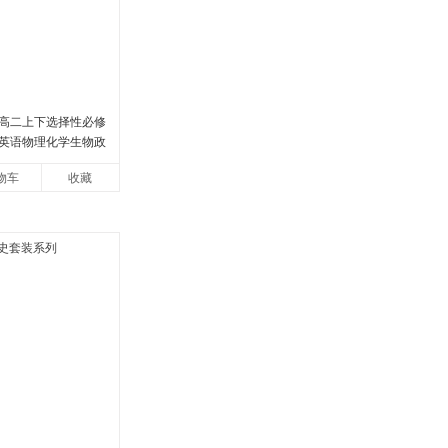
高二上下选择性必修
英语物理化学生物政
版同步练习册狂k重点
物车
收藏