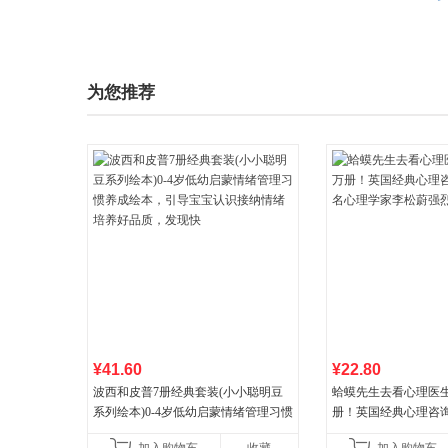
为您推荐
¥41.60
¥22.80
波西和皮普7册经典套装(小小聪明豆
蛤蟆先生去看心理医生
系列绘本)0-4岁低幼启蒙情绪管理习惯
册！英国经典心理咨
养成绘本，引导宝宝认识接纳情绪培
心理学家李松蔚强烈