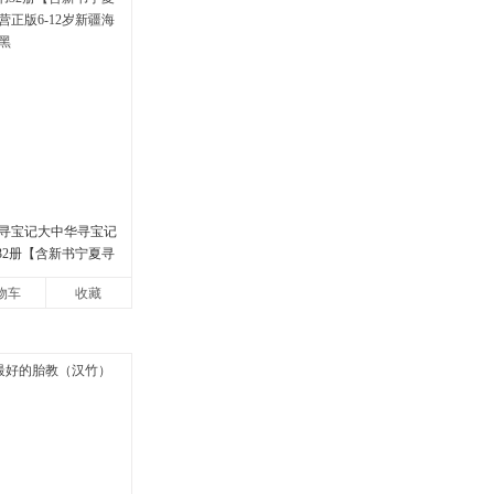
寻宝记大中华寻宝记
书32册【含新书宁夏寻
版6-12岁新疆海南
物车
收藏