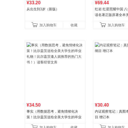
¥33.20
¥69.44
从出生到3岁（新版）
红岩 红星照耀中国 
读名著正版原著全本
益言著套装共2册 红
加入购物车
收藏
加入购物车
初中生课外书中国青
¥34.50
¥30.40
事实（用数据思考，避免情绪化决
内证观察笔记：真图
策！比尔盖茨送给全美大学生的毕业
目 增订本
礼物！比尔盖茨逢人就推荐的热门大
加入购物车
收藏
加入购物车