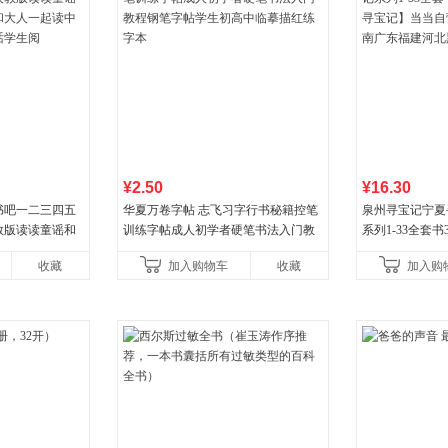
¥2.50
¥16.30
书吧一二三四五
华夏万卷字帖 志飞习字行书秘籍控笔
泉州寻宝记宁夏
教版读读童谣和
训练字帖成人初学者硬笔书法入门教
系列1-33全套
大人一起读中国
程钢笔字帖学生初高中临摹描红练字
宝记】当当自营正
收藏
加入购物车
收藏
加入购
学生阅
本
广东福建河北黑