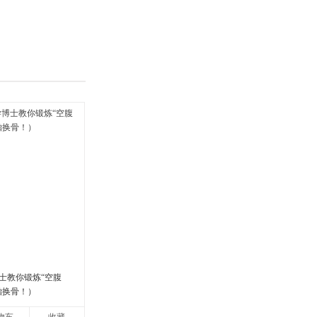
具
品
外
品
讯
音
公
器
士教你锻炼“空腹
胎换骨！）