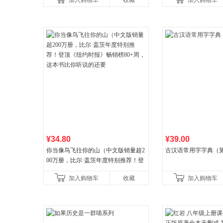
加入购物车
收藏
加入购物车
养好品质，发现快
¥34.80
¥39.00
你当像鸟飞往你的山（中文版销量超2
古汉语常用字字典（第
00万册，比尔·盖茨年度特别推荐！登
顶《纽约时报》畅销榜80+周，这本书
加入购物车
收藏
加入购物车
比你听说的还要