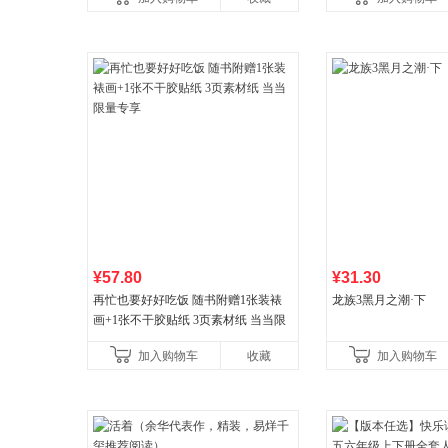
书！）读客经管文库
¥57.80
¥31.30
再忙也要好好吃饭 随书附赠1张装裱
龙族3黑月之潮·下
画+1张不干胶贴纸 3页素材纸 当当限
量专享
加入购物车
收藏
加入购物车