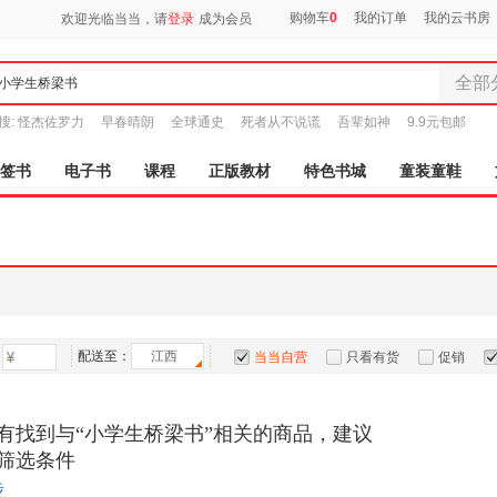
购物车
0
我的订单
我的云书房
欢迎光临当当，请
登录
成为会员
全部
全部分
搜:
怪杰佐罗力
早春晴朗
全球通史
死者从不说谎
吾辈如神
9.9元包邮
尾品汇
图书
签书
电子书
课程
正版教材
特色书城
童装童鞋
电子书
音像
影视
时尚美
母婴用
玩具
配送至：
江西
孕婴服
当当自营
只看有货
促销
童装童
特卖
预售
入驻商家
家居日
有找到与“小学生桥梁书”相关的商品，建议
家具装
筛选条件
服装
步
鞋