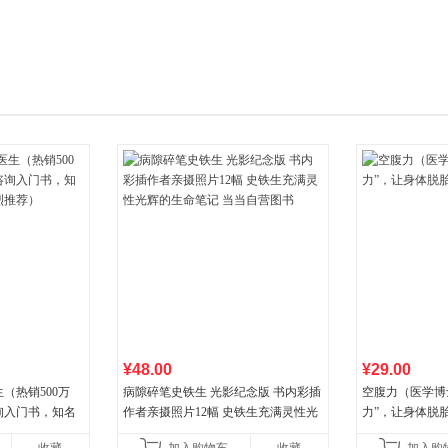
箱包皮
手表饰
运动户
汽车用
食品
手机通
数码影
电脑办
大家电
家用电
¥48.00
¥29.00
（热销500万
病隙碎笔史铁生 光影纪念版 书内彩插
空腹力（医学博
询入门书，知名
作者亲摄照片12幅 史铁生充满灵性光
力”，让身体脱
推荐）
辉的生命笔记 当当自营图书