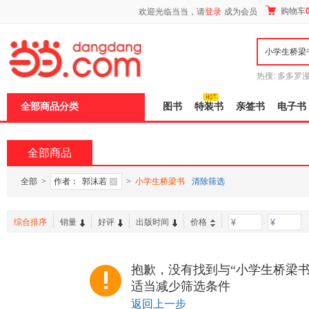
新
购物车
欢迎光临当当，请
登录
成为会员
窗
口
打
开
无
障
热搜:
多多罗
碍
传说
十日终
说
全部商品分类
图书
特装书
亲签书
电子书
明
页
面,
按
全部商品
Ctrl
加
波
全部
>
作者：
郭沫若
>
小学生桥梁书
清除筛选
浪
键
打
综合排序
销量
好评
出版时间
价格
-
开
导
盲
模
抱歉，没有找到与“小学生桥梁书
式
适当减少筛选条件
返回上一步