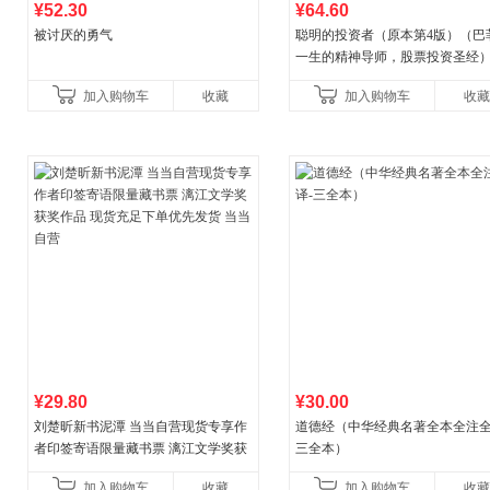
¥52.30
¥64.60
被讨厌的勇气
聪明的投资者（原本第4版）（巴
一生的精神导师，股票投资圣经
加入购物车
收藏
加入购物车
收藏
¥29.80
¥30.00
刘楚昕新书泥潭 当当自营现货专享作
道德经（中华经典名著全本全注全
者印签寄语限量藏书票 漓江文学奖获
三全本）
奖作品 现货充足下单优先发货 当当自
加入购物车
收藏
加入购物车
收藏