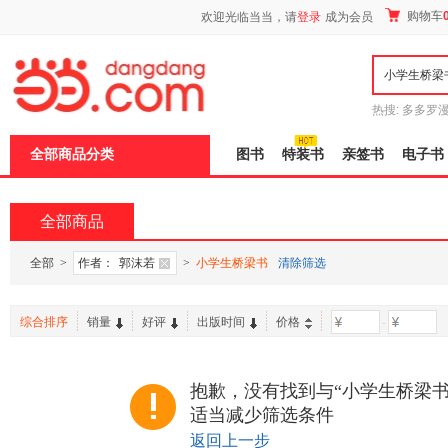
新
购物车
欢迎光临当当，请
登录
成为会员
窗
口
打
开
无
障
热搜:
多多罗
碍
传说
十日终
说
全部商品分类
图书
特装书
亲签书
电子书
明
页
面,
按
全部商品
Ctrl
加
波
全部
>
作者：
郭沫若
>
小学生桥梁书
清除筛选
浪
键
打
综合排序
销量
好评
出版时间
价格
-
开
导
盲
模
抱歉，没有找到与“小学生桥梁书
式
适当减少筛选条件
返回上一步