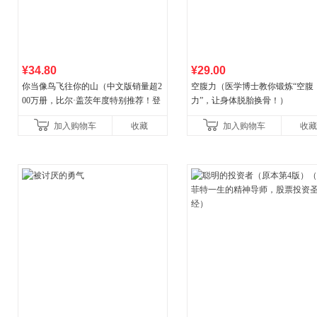
¥34.80
¥29.00
你当像鸟飞往你的山（中文版销量超2
空腹力（医学博士教你锻炼“空腹
00万册，比尔·盖茨年度特别推荐！登
力”，让身体脱胎换骨！）
顶《纽约时报》畅销榜80+周，这本书
加入购物车
收藏
加入购物车
收藏
比你听说的还要