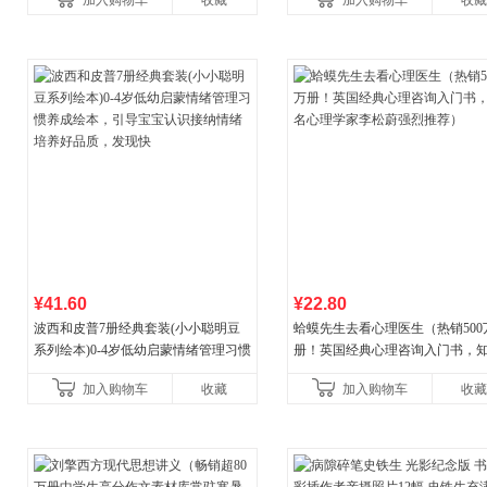
加入购物车
收藏
加入购物车
收藏
¥41.60
¥22.80
波西和皮普7册经典套装(小小聪明豆
蛤蟆先生去看心理医生（热销500
系列绘本)0-4岁低幼启蒙情绪管理习惯
册！英国经典心理咨询入门书，
养成绘本，引导宝宝认识接纳情绪培
心理学家李松蔚强烈推荐）
加入购物车
收藏
加入购物车
收藏
养好品质，发现快