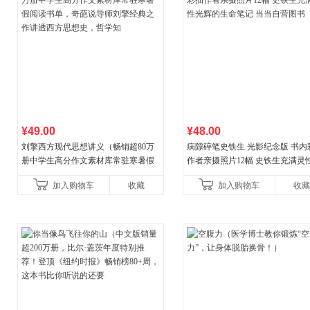
¥49.00
¥48.00
刘擎西方现代思想讲义（畅销超80万
病隙碎笔史铁生 光影纪念版 书内
册中学生高分作文素材库常驻寒暑假
作者亲摄照片12幅 史铁生充满灵
阅读书单，奇葩说导师刘擎经典之作
辉的生命笔记 当当自营图书
加入购物车
收藏
加入购物车
收藏
讲透西方思想史，哲学知