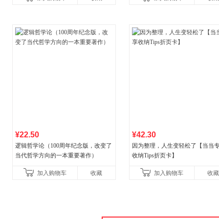
书！）读客经管文库
¥22.50
¥42.30
逻辑哲学论（100周年纪念版，改变了
因为整理，人生变轻松了【当当
当代哲学方向的一本重要著作）
收纳Tips折页卡】
加入购物车
收藏
加入购物车
收藏