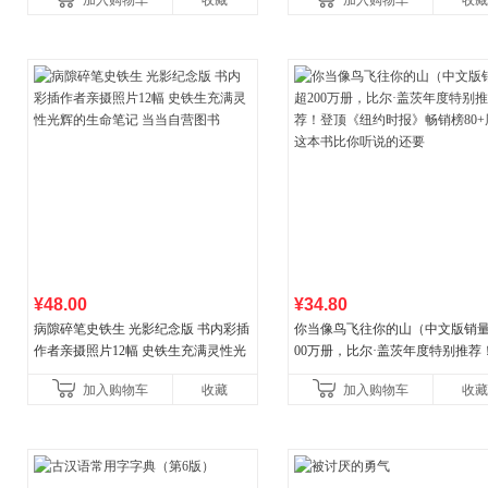
加入购物车
收藏
加入购物车
收藏
养好品质，发现快
¥48.00
¥34.80
病隙碎笔史铁生 光影纪念版 书内彩插
你当像鸟飞往你的山（中文版销量
作者亲摄照片12幅 史铁生充满灵性光
00万册，比尔·盖茨年度特别推荐
辉的生命笔记 当当自营图书
顶《纽约时报》畅销榜80+周，这
加入购物车
收藏
加入购物车
收藏
比你听说的还要