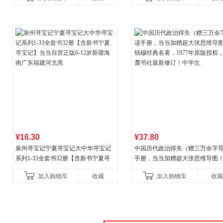
古代寓言安徒生童话学生阅
¥16.30
¥37.80
泉州寻宝记宁夏寻宝记大中华寻宝记
中国历代政治得失（赠三万余字
系列1-33全套书32册【含新书宁夏寻
手册，当当加赠超大张思维导图
宝记】当当自营正版6-12岁新疆海南
穆经典名著，1977年原版授权，
加入购物车
收藏
加入购物车
收藏
广东福建河北黑
书社最新修订！中学生