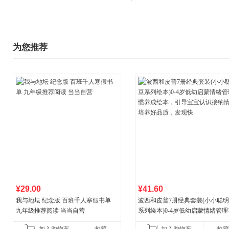
为您推荐
¥29.00
¥41.60
我与地坛 纪念版 百班千人寒假书单
波西和皮普7册经典套装(小小聪
九年级推荐阅读 当当自营
系列绘本)0-4岁低幼启蒙情绪管
养成绘本，引导宝宝认识接纳情