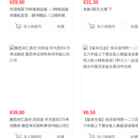
¥29.90
¥31.30
河清海晏 印特签刷边版（ 2种刷边版
龙族3黑月之潮·下
本随机发货，随书赠品！口碑炸裂、
人气神作，知乎现象级BE言情作品，
加入购物车
收藏
加入购物车
收藏
200万读者含泪力
¥39.80
¥6.50
雅思词汇真经 刘洪波 学为贵IELTS考
【版本任选】快乐读书吧一二三
试教材 雅思考试资料单词书核心词汇
六年级上下册全套人教版读读童
书
儿歌小鲤鱼跳龙门和大人一起读
加入购物车
收藏
加入购物车
收藏