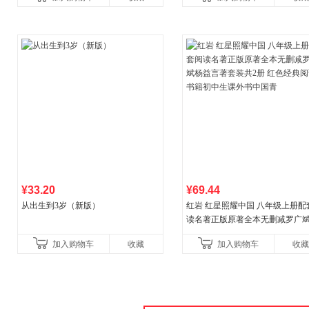
¥33.20
¥69.44
从出生到3岁（新版）
红岩 红星照耀中国 八年级上册配
读名著正版原著全本无删减罗广
益言著套装共2册 红色经典阅读书
加入购物车
收藏
加入购物车
收藏
初中生课外书中国青