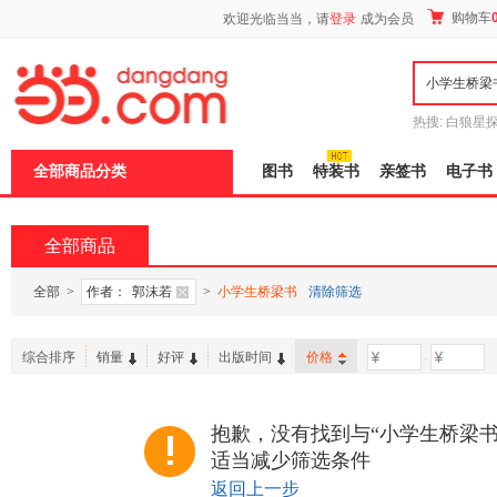
新
购物车
欢迎光临当当，请
登录
成为会员
窗
口
打
开
无
障
热搜:
白狼星
碍
师3
重建秦
说
全部商品分类
图书
特装书
亲签书
电子书
明
页
面,
按
全部商品
Ctrl
加
波
全部
>
作者：
郭沫若
>
小学生桥梁书
清除筛选
浪
键
打
综合排序
销量
好评
出版时间
价格
-
开
导
盲
模
抱歉，没有找到与“小学生桥梁书
式
适当减少筛选条件
返回上一步