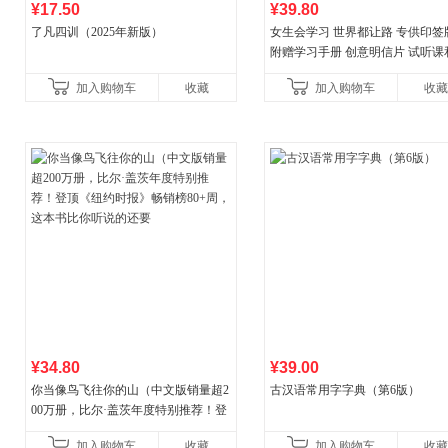
¥17.50
¥39.80
了凡四训（2025年新版）
女生会学习 世界都让路 专供印签
附赠学习手册 创意明信片 试听课
料包
加入购物车
收藏
加入购物车
收藏
¥34.80
¥39.00
你当像鸟飞往你的山（中文版销量超2
古汉语常用字字典（第6版）
00万册，比尔·盖茨年度特别推荐！登
顶《纽约时报》畅销榜80+周，这本书
加入购物车
收藏
加入购物车
收藏