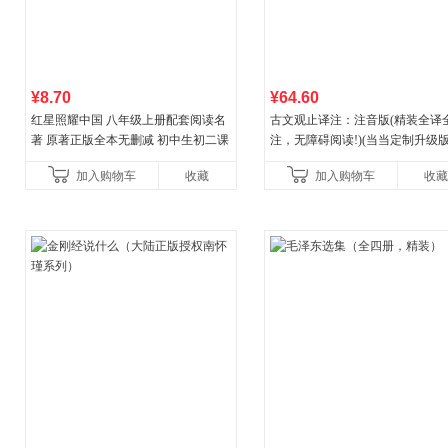
¥8.70
¥64.60
红星照耀中国 八年级上册配套阅读名
古文观止译注：注音版(精装全译
著 原著正版全本无删减 初中生初二课
注，无障碍阅读!)(当当定制升级版
外阅读
加入购物车
收藏
加入购物车
收藏