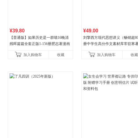
¥39.80
¥49.00
【普通版】如果历史是一群喵16晚清
刘擎西方现代思想讲义（畅销超8
残晖篇篇全套正版1-156册肥志著漫画
册中学生高分作文素材库常驻寒
8周年纪念版套装3册小学生课外阅读
阅读书单，奇葩说导师刘擎经典
加入购物车
收藏
加入购物车
收藏
儿童西游喵知识
讲透西方思想史，哲学知