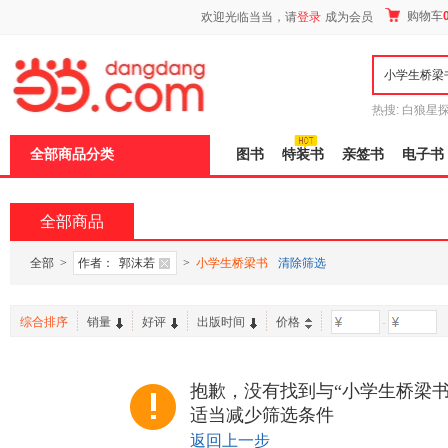
新
购物车
欢迎光临当当，请
登录
成为会员
窗
口
打
开
无
障
热搜:
白狼星
碍
师3
重建秦
说
全部商品分类
图书
特装书
亲签书
电子书
明
页
面,
按
全部商品
Ctrl
加
波
全部
>
作者：
郭沫若
>
小学生桥梁书
清除筛选
浪
键
打
综合排序
销量
好评
出版时间
价格
-
开
导
盲
模
抱歉，没有找到与“小学生桥梁书
式
适当减少筛选条件
返回上一步