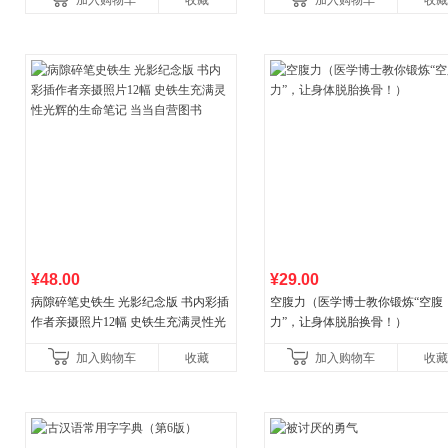
加入购物车
收藏
加入购物车
收藏
养好品质，发现快
¥48.00
¥29.00
病隙碎笔史铁生 光影纪念版 书内彩插
空腹力（医学博士教你锻炼“空腹
作者亲摄照片12幅 史铁生充满灵性光
力”，让身体脱胎换骨！）
辉的生命笔记 当当自营图书
加入购物车
收藏
加入购物车
收藏