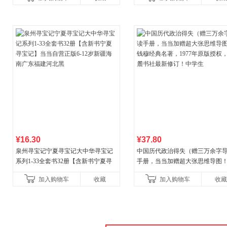
古代寓言安徒生童话学生阅
¥16.30
¥37.80
泉州寻宝记宁夏寻宝记大中华寻宝记
中国历代政治得失（赠三万余字
系列1-33全套书32册【含新书宁夏寻
手册，当当加赠超大张思维导图
宝记】当当自营正版6-12岁新疆海南
穆经典名著，1977年原版授权，
加入购物车
收藏
加入购物车
收藏
广东福建河北黑
书社最新修订！中学生