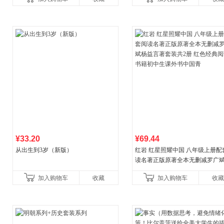
教辅资料
¥33.20
¥69.44
从出生到3岁（新版）
红岩 红星照耀中国 八年级上册配
读名著正版原著全本无删减罗广
益言著套装共2册 红色经典阅读书
加入购物车
收藏
加入购物车
收藏
初中生课外书中国青