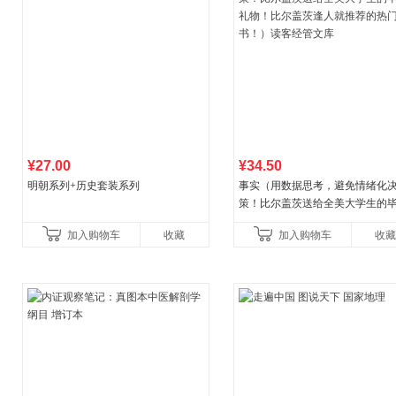
¥27.00
¥34.50
明朝系列+历史套装系列
事实（用数据思考，避免情绪化
策！比尔盖茨送给全美大学生的
礼物！比尔盖茨逢人就推荐的热
加入购物车
收藏
加入购物车
收藏
书！）读客经管文库