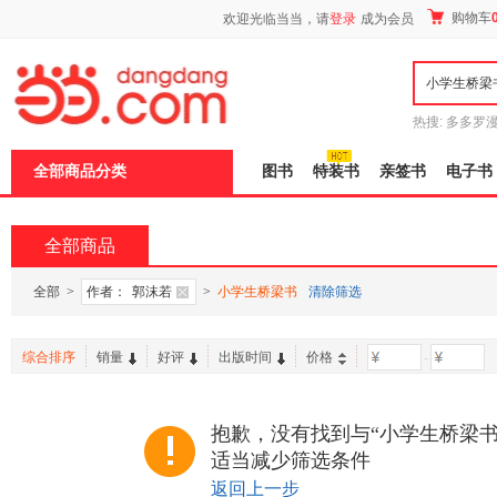
新
购物车
欢迎光临当当，请
登录
成为会员
窗
口
打
开
无
障
热搜:
多多罗
碍
传说
十日终
说
全部商品分类
图书
特装书
亲签书
电子书
明
页
面,
按
全部商品
Ctrl
加
波
全部
>
作者：
郭沫若
>
小学生桥梁书
清除筛选
浪
键
打
综合排序
销量
好评
出版时间
价格
-
开
导
盲
模
抱歉，没有找到与“小学生桥梁书
式
适当减少筛选条件
返回上一步