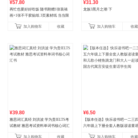
¥57.80
¥31.30
再忙也要好好吃饭 随书附赠1张装裱
龙族3黑月之潮·下
画+1张不干胶贴纸 3页素材纸 当当限
量专享
加入购物车
收藏
加入购物车
收藏
¥39.80
¥6.50
雅思词汇真经 刘洪波 学为贵IELTS考
【版本任选】快乐读书吧一二三
试教材 雅思考试资料单词书核心词汇
六年级上下册全套人教版读读童
书
儿歌小鲤鱼跳龙门和大人一起读
加入购物车
收藏
加入购物车
收藏