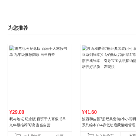
为您推荐
¥29.00
¥41.60
我与地坛 纪念版 百班千人寒假书单
波西和皮普7册经典套装(小小聪
九年级推荐阅读 当当自营
系列绘本)0-4岁低幼启蒙情绪管
养成绘本，引导宝宝认识接纳情