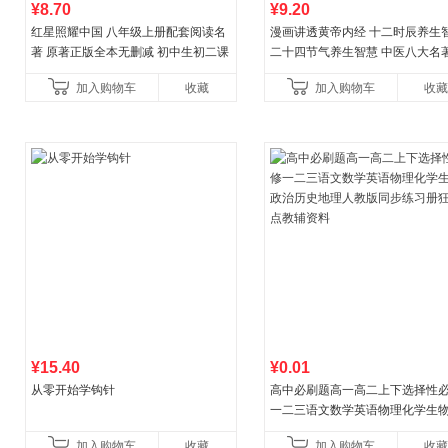
¥8.70
¥9.20
红星照耀中国 八年级上册配套阅读名
漫画讲透黄帝内经 十二时辰养生
著 原著正版全本无删减 初中生初二课
二十四节气养生智慧 中医八大名
外阅读
一养生图解 皇帝内经漫画版原版
加入购物车
收藏
加入购物车
收藏
¥15.40
¥0.01
从零开始学钩针
高中必刷题高一高二上下选择性
一二三语文数学英语物理化学生
治历史地理人教版同步练习册狂k
加入购物车
收藏
加入购物车
收藏