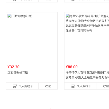
¥32.30
¥88.00
正面管教修订版
海蒂怀孕大百科 第5版升级修订 
麦考夫 孕期大全胎教书籍育儿百科
妈育婴母婴喂养怀孕胎教孕产孕
加入购物车
收藏
加入购物车
收藏
健养生百科读物当