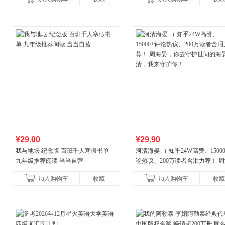
¥29.00
¥29.90
我与地坛 纪念版 百班千人寒假书单
河清海晏 （ 知乎24W高赞、1500
九年级推荐阅读 当当自营
论热议、200万读者含泪力荐！ 
晏，你去守护世间的海晏河清，
加入购物车
收藏
加入购物车
收藏
守护你！