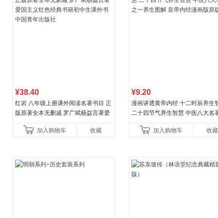
¥38.40
¥9.20
红岩 八年级上册课外阅读名著书目 正
漫画讲透黄帝内经 十二时辰养生
版原著全本无删减 罗广斌杨益言著爱
二十四节气养生智慧 中医八大名
国主义红色经典书籍初中生课外书中
一养生图解 皇帝内经漫画版原版
加入购物车
收藏
加入购物车
收藏
国青年出版社