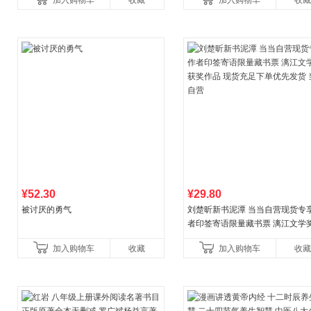
加入购物车
收藏
加入购物车
收藏
养好品质，发现快
比你听说的还要
¥52.30
¥29.80
被讨厌的勇气
刘楚昕新书泥潭 当当自营现货专
者印签寄语限量藏书票 漓江文学
奖作品 现货充足下单优先发货 当
加入购物车
收藏
加入购物车
收藏
营