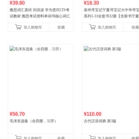
¥39.80
¥16.30
雅思词汇真经 刘洪波 学为贵IELTS考
泉州寻宝记宁夏寻宝记大中华寻
试教材 雅思考试资料单词书核心词汇
系列1-33全套书32册【含新书宁
书
宝记】当当自营正版6-12岁新疆
加入购物车
收藏
加入购物车
收藏
广东福建河北黑
¥56.70
¥110.00
毛泽东选集（全四册，32开）
古代汉语词典 第3版
加入购物车
收藏
加入购物车
收藏