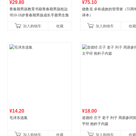
¥29.80
¥75.10
青春期男孩教育书籍青春期男孩枕边
德鲁克 卓有成效的管理者（55周
书10-18岁青春期男孩成长手册男生叛
译本）
逆期非暴力家庭教育父母心理学性教
加入购物车
收藏
加入购物车
收藏
育书
¥14.20
¥18.00
毛泽东选集
道德经 庄子 老子 列子 周易参同契
平经 抱朴子内篇
加入购物车
收藏
加入购物车
收藏