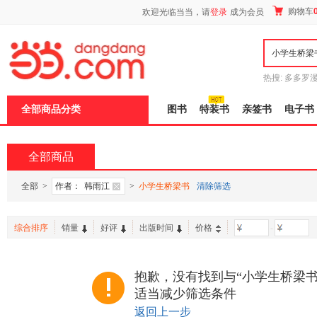
新
购物车
欢迎光临当当，请
登录
成为会员
窗
口
打
开
无
障
热搜:
多多罗
碍
传说
十日终
说
全部商品分类
图书
特装书
亲签书
电子书
明
页
面,
按
全部商品
Ctrl
加
波
全部
>
作者：
韩雨江
>
小学生桥梁书
清除筛选
浪
键
打
综合排序
销量
好评
出版时间
价格
-
开
导
盲
模
抱歉，没有找到与“小学生桥梁书
式
适当减少筛选条件
返回上一步