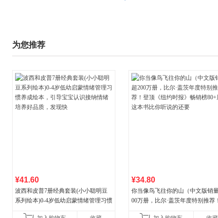
为您推荐
¥41.60
¥34.80
波西和皮普7册经典套装(小小聪明豆
你当像鸟飞往你的山（中文版销量
系列绘本)0-4岁低幼启蒙情绪管理习惯
00万册，比尔·盖茨年度特别推荐
养成绘本，引导宝宝认识接纳情绪培
顶《纽约时报》畅销榜80+周，这