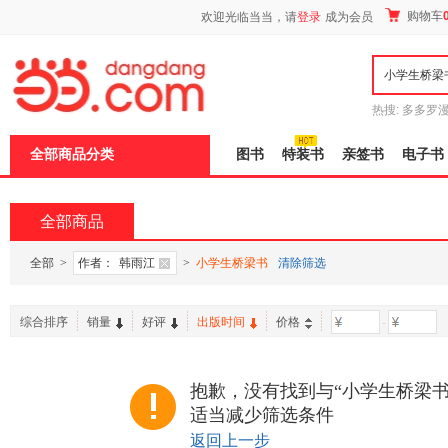
新
购物车
欢迎光临当当，请
登录
成为会员
窗
口
打
开
无
障
热搜:
多多罗
碍
传说
十日终
说
全部商品分类
图书
特装书
亲签书
电子书
明
页
面,
按
全部商品
Ctrl
加
波
全部
>
作者：
韩雨江
>
小学生桥梁书
清除筛选
浪
键
打
综合排序
销量
好评
出版时间
价格
-
开
导
盲
模
抱歉，没有找到与“小学生桥梁书
式
适当减少筛选条件
返回上一步