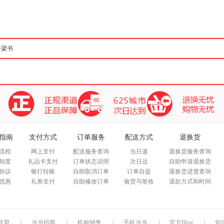
箱包皮
手表饰
运动户
汽车用
食品
手机通
数码影
电脑办
大家电
家用电
指南
支付方式
订单服务
配送方式
退换货
流程
网上支付
配送服务查询
当日递
退换货服务查询
制度
礼品卡支付
订单状态说明
次日达
自助申请退换货
协议
银行转账
自助取消订单
订单自提
退换货进度查询
优惠
礼券支付
自助修改订单
验货与签收
退款方式和时间
联盟
|
当当招商
|
机构销售
|
手机当当
|
官方Blog
|
知