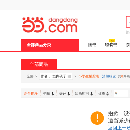
新
窗
口
打
开
无
障
热
碍
说
全部商品分类
图书
特装书
亲
明
页
面,
按
全部商品
Ctrl
加
波
全部
>
作者：
垣内矶子
>
小学生桥梁书
清除筛选
共
0
件商
浪
键
打
综合排序
销量
好评
出版时间
价格
-
开
导
盲
模
抱歉，没
式
适当减少
返回上一