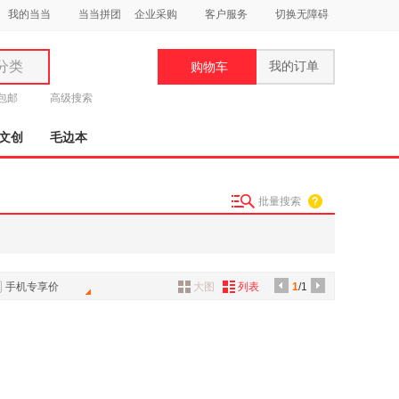
我的当当
当当拼团
企业采购
客户服务
切换无障碍
分类
我的订单
购物车
类
元包邮
高级搜索
文创
毛边本
批量搜索
妆
品
饰
手机专享价
大图
列表
1
/1
鞋
用
饰