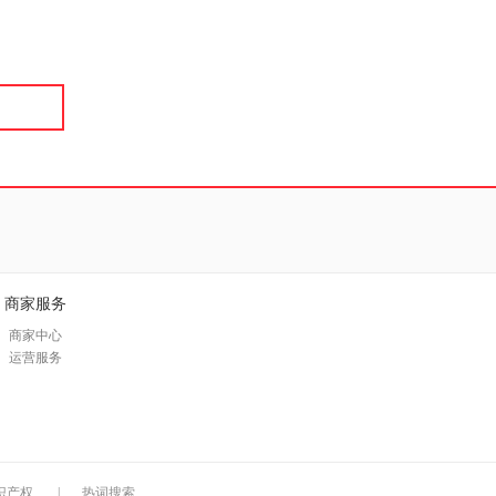
具
品
外
品
讯
音
公
器
商家服务
商家中心
运营服务
识产权
|
热词搜索