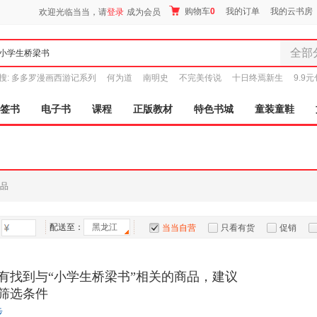
购物车
0
我的订单
我的云书房
欢迎光临当当，请
登录
成为会员
全部
全部分
搜:
多多罗漫画西游记系列
何为道
南明史
不完美传说
十日终焉新生
9.9
尾品汇
图书
签书
电子书
课程
正版教材
特色书城
童装童鞋
电子书
音像
影视
时尚美
品
母婴用
玩具
配送至：
黑龙江
孕婴服
当当自营
只看有货
促销
童装童
特卖
预售
入驻商家
家居日
有找到与“小学生桥梁书”相关的商品，建议
家具装
筛选条件
服装
步
鞋