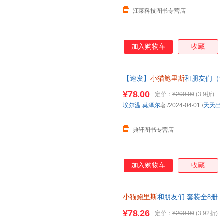
江莱科技图书专营店
加入购物车
收藏
【速发】
小猫鲍里斯
和朋友们（
社有限责任公司 978750162242
¥78.00
定价：
¥200.00
(3.9折)
埃尔温·莫泽尔
著
/2024-04-01
/
天天
典轩图书专营店
加入购物车
收藏
小猫鲍里斯
和朋友们 套装全8册 
发 大象客人 浴缸汽车 提高孩
¥78.26
定价：
¥200.00
(3.92折)