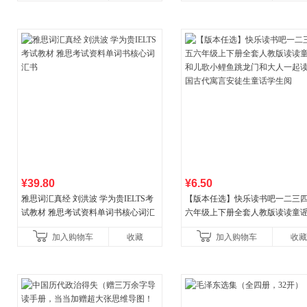
¥39.80
¥6.50
雅思词汇真经 刘洪波 学为贵IELTS考
【版本任选】快乐读书吧一二三
试教材 雅思考试资料单词书核心词汇
六年级上下册全套人教版读读童
书
儿歌小鲤鱼跳龙门和大人一起读
加入购物车
收藏
加入购物车
收藏
古代寓言安徒生童话学生阅