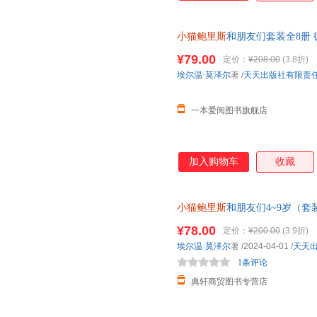
小猫鲍里斯
和朋友们套装全8册
社交能力，自主思维能力乌鸦 南
¥79.00
定价：
¥208.00
(3.8折)
埃尔温·莫泽尔
著
/
天天出版社有限责
一本爱阅图书旗舰店
加入购物车
收藏
小猫鲍里斯
和朋友们4~9岁（
言表达能力，社交能力，自主思
¥78.00
定价：
¥200.00
(3.9折)
埃尔温·莫泽尔
著
/2024-04-01
/
天天
1条评论
典轩商贸图书专营店