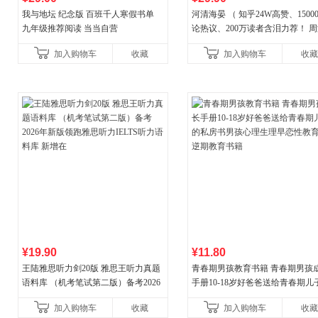
我与地坛 纪念版 百班千人寒假书单
河清海晏 （ 知乎24W高赞、1500
九年级推荐阅读 当当自营
论热议、200万读者含泪力荐！ 
晏，你去守护世间的海晏河清，
加入购物车
收藏
加入购物车
收藏
守护你！
¥19.90
¥11.80
王陆雅思听力剑20版 雅思王听力真题
青春期男孩教育书籍 青春期男孩
语料库 （机考笔试第二版）备考2026
手册10-18岁好爸爸送给青春期儿
年新版领跑雅思听力IELTS听力语料库
私房书男孩心理生理早恋性教育
加入购物车
收藏
加入购物车
收藏
新增在
期教育书籍