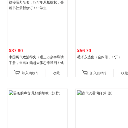
¥37.80
¥56.70
中国历代政治得失（赠三万余字导读
毛泽东选集（全四册，32开）
手册，当当加赠超大张思维导图！钱
穆经典名著，1977年原版授权，岳麓
加入购物车
收藏
加入购物车
收藏
书社最新修订！中学生