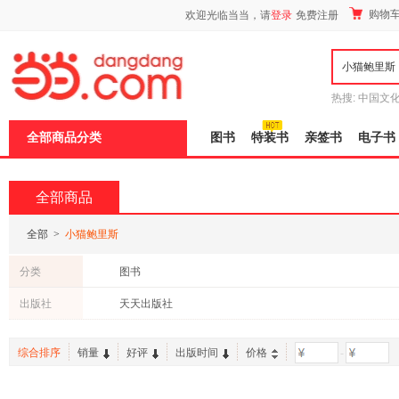
新
购物
欢迎光临当当，请
登录
免费注册
窗
口
打
开
无
障
热搜:
中国文
碍
者从不说谎
说
全部商品分类
图书
特装书
亲签书
电子书
明
页
面,
按
全部商品
Ctrl
加
波
全部
>
小猫鲍里斯
浪
键
分类
图书
打
开
出版社
天天出版社
导
盲
模
综合排序
销量
好评
出版时间
价格
-
式