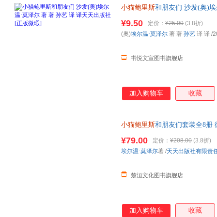
小猫鲍里斯
和朋友们 沙发(奥)埃
版微瑕] 正版微瑕,自有库房,消
¥9.50
定价：
¥25.00
(3.8折)
票,放心选购
(奥)
埃尔温·莫泽尔
著 著
孙艺
译 译
/2
书悦文宣图书旗舰店
加入购物车
收藏
小猫鲍里斯
和朋友们套装全8册
力，社交能力，自主思维能力乌
¥79.00
定价：
¥208.00
(3.8折)
埃尔温·莫泽尔
著
/
天天出版社有限责
楚洹文化图书旗舰店
加入购物车
收藏