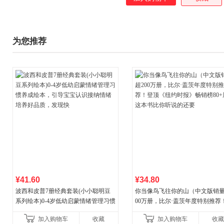
为您推荐
¥41.60
¥34.80
波西和皮普7册经典套装(小小聪明豆
你当像鸟飞往你的山（中文版销量
系列绘本)0-4岁低幼启蒙情绪管理习惯
00万册，比尔·盖茨年度特别推荐
养成绘本，引导宝宝认识接纳情绪培
顶《纽约时报》畅销榜80+周，这
加入购物车
收藏
加入购物车
收藏
养好品质，发现快
比你听说的还要