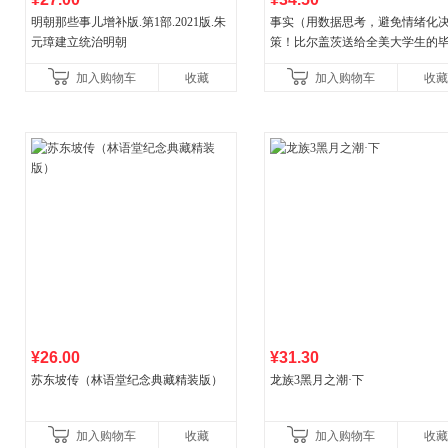
明朝那些事儿增补版.第1部.2021版.朱
事实（用数据思考，避免情绪化
元璋建立统治明朝
策！比尔盖茨送给全美大学生的
礼物！比尔盖茨逢人就推荐的热
加入购物车
收藏
加入购物车
收藏
书！）读客经管文库
¥26.00
¥31.30
苏东坡传（林语堂纪念典藏精装版）
龙族3黑月之潮·下
加入购物车
收藏
加入购物车
收藏