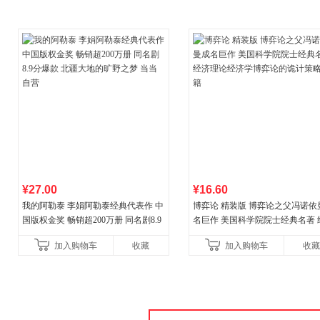
¥27.00
¥16.60
我的阿勒泰 李娟阿勒泰经典代表作 中
博弈论 精装版 博弈论之父冯诺依
国版权金奖 畅销超200万册 同名剧8.9
名巨作 美国科学院院士经典名著 
分爆款 北疆大地的旷野之梦 当当自营
理论经济学博弈论的诡计策略书
加入购物车
收藏
加入购物车
收藏