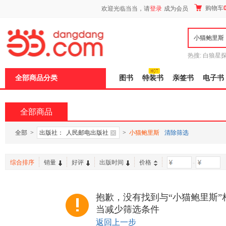
新
购物车
欢迎光临当当，请
登录
成为会员
窗
口
打
开
无
障
热搜:
白狼星
碍
师3
重建秦
说
全部商品分类
图书
特装书
亲签书
电子书
明
页
面,
按
全部商品
Ctrl
加
波
全部
>
出版社：
人民邮电出版社
>
小猫鲍里斯
清除筛选
浪
键
打
综合排序
销量
好评
出版时间
价格
-
开
导
盲
模
抱歉，没有找到与“小猫鲍里斯”
式
当减少筛选条件
返回上一步