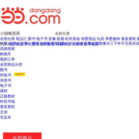
新
窗
口
打
开
无
全部分类
障
全部分类
尾品汇
图书
电子书
音像
影视
时尚美妆
母婴用品
玩具
孕婴服饰
童装童鞋
碍
热搜:
金蟾大侦探
一群喵小剧场
请容我将此刻从你身边带走
耶路撒冷三千年
不完美传
汽车用品
食品
手机通讯
数码影音
电脑办公
大家电
家用电器
说
高级搜索
明
购物车
页
我的订单
面,
全部商品分类
按
图书
Ctrl
特装书
加
亲签书
波
电子书
浪
课程
键
正版教材
打
特色书城
开
童装童鞋
导
文创
盲
毛边本
模
式
全部商品