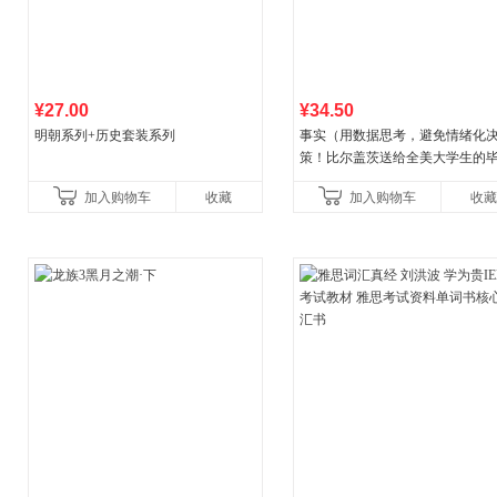
¥27.00
¥34.50
明朝系列+历史套装系列
事实（用数据思考，避免情绪化
策！比尔盖茨送给全美大学生的
礼物！比尔盖茨逢人就推荐的热
加入购物车
收藏
加入购物车
收藏
书！）读客经管文库