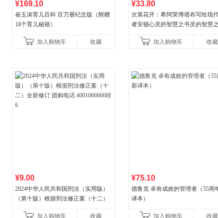
¥169.10
¥33.80
崔玉涛育儿百科 百万册纪念版（附赠
次第花开：希阿荣博堪布写给现
18个育儿秘籍）
者安顿心灵的智慧之书灵的智慧
加入购物车
收藏
加入购物车
收藏
¥9.00
¥75.10
2024中华人民共和国刑法（实用版）
德鲁克 卓有成效的管理者（55周
（第十版）根据刑法修正案（十二）
译本）
全新修订 团购电话:4001066666转6
加入购物车
收藏
加入购物车
收藏