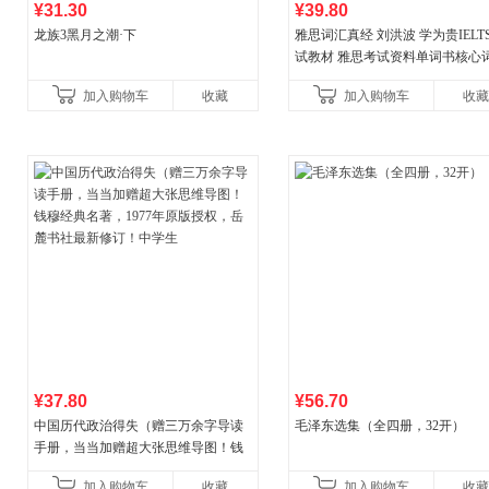
¥31.30
¥39.80
龙族3黑月之潮·下
雅思词汇真经 刘洪波 学为贵IELT
试教材 雅思考试资料单词书核心
书
加入购物车
收藏
加入购物车
收藏
¥37.80
¥56.70
中国历代政治得失（赠三万余字导读
毛泽东选集（全四册，32开）
手册，当当加赠超大张思维导图！钱
穆经典名著，1977年原版授权，岳麓
加入购物车
收藏
加入购物车
收藏