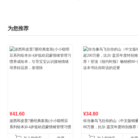
为您推荐
¥41.60
¥34.80
波西和皮普7册经典套装(小小聪明豆
你当像鸟飞往你的山（中文版销量
系列绘本)0-4岁低幼启蒙情绪管理习惯
00万册，比尔·盖茨年度特别推荐
养成绘本，引导宝宝认识接纳情绪培
顶《纽约时报》畅销榜80+周，这