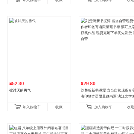
加入购物车
收藏
加入购物车
收藏
养好品质，发现快
比你听说的还要
¥52.30
¥29.80
被讨厌的勇气
刘楚昕新书泥潭 当当自营现货专
者印签寄语限量藏书票 漓江文学
奖作品 现货充足下单优先发货 当
加入购物车
收藏
加入购物车
收藏
营