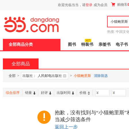
新
购物车
欢迎光临当当，请
登录
成为会员
窗
口
打
开
无
障
热搜:
中国文
碍
者从不说谎
说
全部商品分类
图书
特装书
亲签书
电子书
明
页
面,
按
全部商品
Ctrl
加
波
全部
>
出版社：
人民邮电出版社
>
小猫鲍里斯
清除筛选
浪
键
打
综合排序
销量
好评
出版时间
价格
-
开
导
盲
模
抱歉，没有找到与“小猫鲍里斯”
式
当减少筛选条件
返回上一步