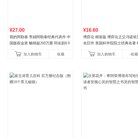
¥27.00
¥16.60
我的阿勒泰 李娟阿勒泰经典代表作 中
博弈论 精装版 博弈论之父冯诺依
国版权金奖 畅销超200万册 同名剧8.9
名巨作 美国科学院院士经典名著 
分爆款 北疆大地的旷野之梦 当当自营
理论经济学博弈论的诡计策略书
加入购物车
收藏
加入购物车
收藏