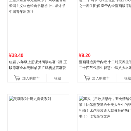
¥38.40
¥9.20
红岩 八年级上册课外阅读名著书目 正
漫画讲透黄帝内经 十二时辰养生
版原著全本无删减 罗广斌杨益言著爱
二十四节气养生智慧 中医八大名
国主义红色经典书籍初中生课外书中
一养生图解 皇帝内经漫画版原版
加入购物车
收藏
加入购物车
收藏
国青年出版社