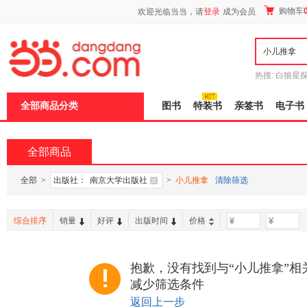
新
购物车
欢迎光临当当，请
登录
成为会员
窗
口
打
开
无
障
热搜:
白狼星
碍
师3
重建秦
说
全部商品分类
图书
特装书
亲签书
电子书
明
页
面,
按
全部商品
Ctrl
加
波
全部
>
出版社：
南京大学出版社
>
小儿推拿
清除筛选
浪
键
打
综合排序
销量
好评
出版时间
价格
-
开
导
盲
模
抱歉，没有找到与“小儿推拿”相
式
减少筛选条件
返回上一步