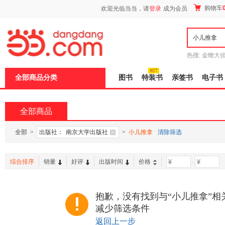
新
购物车
欢迎光临当当，请
登录
成为会员
窗
口
打
开
无
障
热搜:
金蟾大
碍
边带走
耶路
说
全部商品分类
图书
特装书
亲签书
电子书
明
页
面,
按
全部商品
Ctrl
加
波
全部
>
出版社：
南京大学出版社
>
小儿推拿
清除筛选
浪
键
打
综合排序
销量
好评
出版时间
价格
-
开
导
盲
模
抱歉，没有找到与“小儿推拿”相
式
减少筛选条件
返回上一步