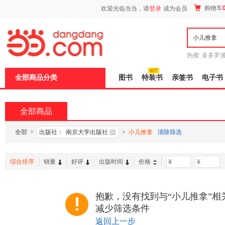
新
购物车
欢迎光临当当，请
登录
成为会员
窗
口
打
开
无
障
热搜:
多多罗
碍
传说
十日终
说
全部商品分类
图书
特装书
亲签书
电子书
明
页
面,
按
全部商品
Ctrl
加
波
全部
>
出版社：
南京大学出版社
>
小儿推拿
清除筛选
浪
键
打
综合排序
销量
好评
出版时间
价格
-
开
导
盲
模
抱歉，没有找到与“小儿推拿”相
式
减少筛选条件
返回上一步