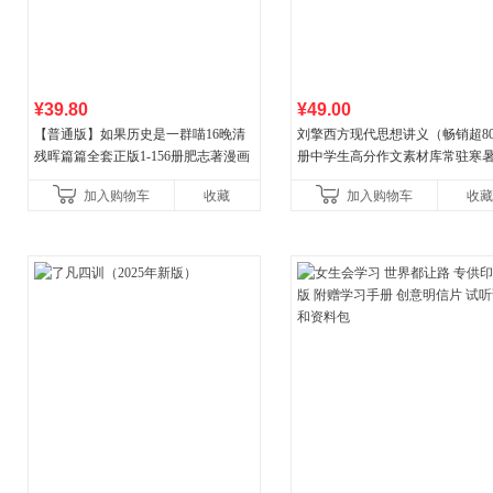
¥39.80
¥49.00
【普通版】如果历史是一群喵16晚清
刘擎西方现代思想讲义（畅销超8
残晖篇篇全套正版1-156册肥志著漫画
册中学生高分作文素材库常驻寒
8周年纪念版套装3册小学生课外阅读
阅读书单，奇葩说导师刘擎经典
加入购物车
收藏
加入购物车
收藏
儿童西游喵知识
讲透西方思想史，哲学知