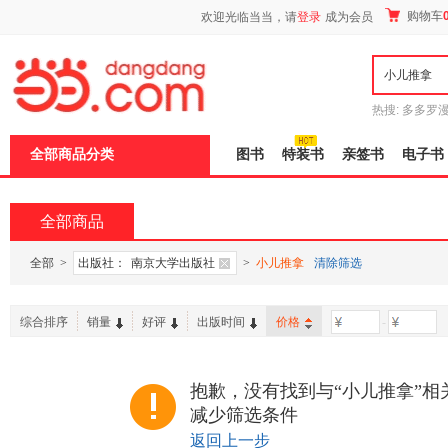
新
购物车
欢迎光临当当，请
登录
成为会员
窗
口
打
开
无
障
热搜:
多多罗
碍
传说
十日终
说
全部商品分类
图书
特装书
亲签书
电子书
明
页
面,
按
全部商品
Ctrl
加
波
全部
>
出版社：
南京大学出版社
>
小儿推拿
清除筛选
浪
键
打
综合排序
销量
好评
出版时间
价格
-
开
导
盲
模
抱歉，没有找到与“小儿推拿”相
式
减少筛选条件
返回上一步