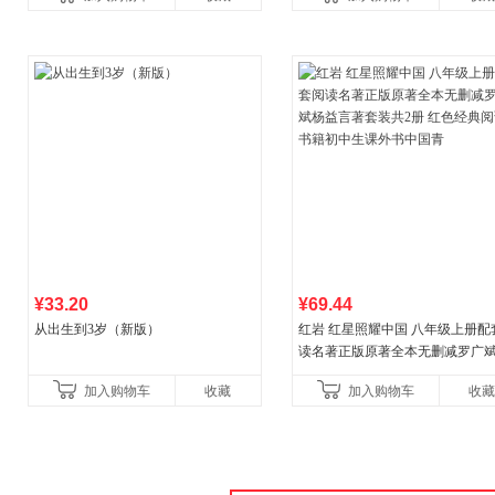
教辅资料
¥33.20
¥69.44
从出生到3岁（新版）
红岩 红星照耀中国 八年级上册配
读名著正版原著全本无删减罗广
益言著套装共2册 红色经典阅读书
加入购物车
收藏
加入购物车
收藏
初中生课外书中国青