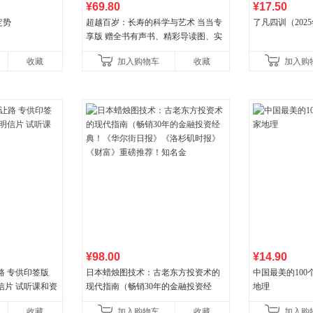
¥69.80
¥17.50
定势
超越百岁：长寿的科学与艺术 当当专
了凡四训（202
享版 赠全书有声书、精彩导读图、实
操教学视频 官方全新升级版 三大专属
收藏
加入购物车
收藏
加入购
权益
¥98.00
¥14.90
路 专供印签版
日本蜡烛图技术：古老东方投资术的
中国最美的100
信片 试听课和资
现代指南（畅销30年的金融投资经
地理
典！《华尔街日报》《洛杉矶时报》
收藏
加入购物车
收藏
加入购