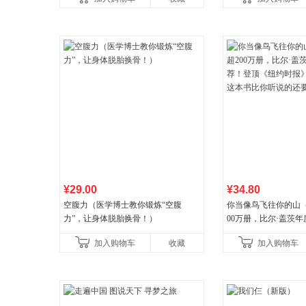
妙滋味！令人无法抗拒的
¥29.00
¥34.80
空腹力（医学博士教你锻炼“空腹
你当像鸟飞往你的山
力”，让身体脱胎换骨！）
00万册，比尔·盖茨
顶《纽约时报》畅销榜
加入购物车
收藏
加入购物车
比你听说的还要