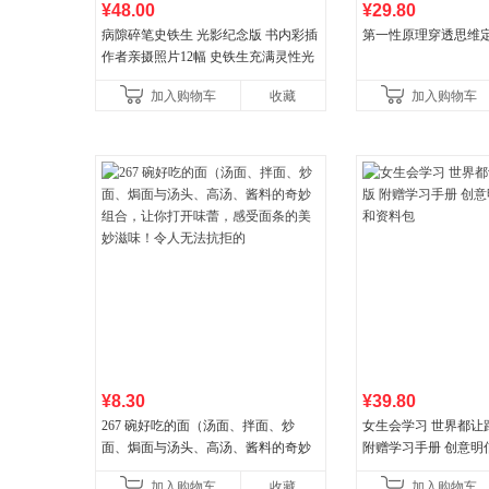
¥48.00
¥29.80
病隙碎笔史铁生 光影纪念版 书内彩插
第一性原理穿透思维
作者亲摄照片12幅 史铁生充满灵性光
辉的生命笔记 当当自营图书
加入购物车
收藏
加入购物车
¥8.30
¥39.80
267 碗好吃的面（汤面、拌面、炒
女生会学习 世界都让
面、焗面与汤头、高汤、酱料的奇妙
附赠学习手册 创意明
组合，让你打开味蕾，感受面条的美
料包
加入购物车
收藏
加入购物车