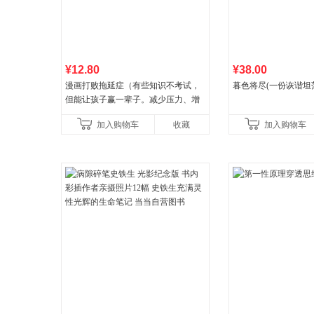
¥12.80
¥38.00
漫画打败拖延症（有些知识不考试，
暮色将尽(一份诙谐坦
但能让孩子赢一辈子。减少压力、增
强自信、把握机遇、培养自律，结
加入购物车
收藏
加入购物车
合“小行动”触发大脑行动开