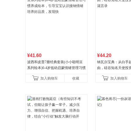
¥41.60
¥44.20
波西和皮普7册经典套装(小小聪明豆
纳瓦尔宝典：从白手
系列绘本)0-4岁低幼启蒙情绪管理习惯
由，硅谷知名天使投
养成绘本，引导宝宝认识接纳情绪培
箴言录
加入购物车
收藏
加入购物车
养好品质，发现快