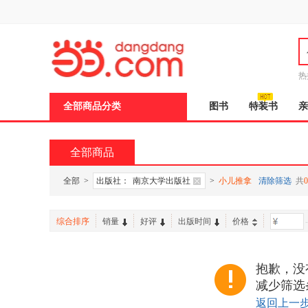
新
窗
口
打
开
无
障
热
碍
邮
说
全部商品分类
图书
特装书
亲
明
页
面,
按
全部商品
Ctrl
加
波
全部
>
出版社：
南京大学出版社
>
小儿推拿
清除筛选
共
0
浪
键
打
综合排序
销量
好评
出版时间
价格
-
开
导
盲
模
抱歉，没
式
减少筛选
返回上一