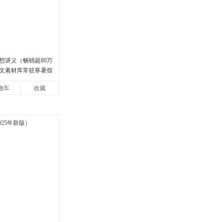
想讲义（畅销超80万
文素材库常驻寒暑假
说导师刘擎经典之作
物车
收藏
，哲学知