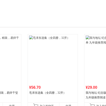
箱包皮
手表饰
运动户
汽车用
食品
手机通
数码影
电脑办
大家电
家用电
¥56.70
¥29.00
精装，易烊千玺
毛泽东选集（全四册，32开）
我与地坛 纪念
九年级推荐阅读