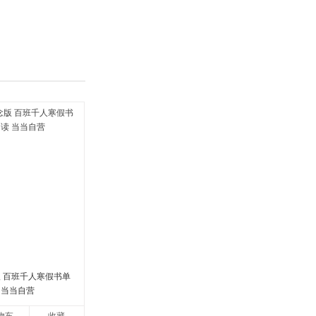
具
品
外
品
讯
音
公
器
版 百班千人寒假书单
 当当自营