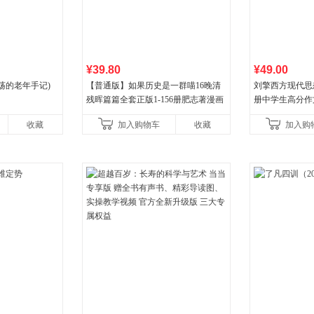
¥39.80
¥49.00
荡的老年手记)
【普通版】如果历史是一群喵16晚清
刘擎西方现代思
残晖篇篇全套正版1-156册肥志著漫画
册中学生高分作
8周年纪念版套装3册小学生课外阅读
阅读书单，奇葩
收藏
加入购物车
收藏
加入购
儿童西游喵知识
讲透西方思想史