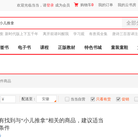
购物车
0
我的订单
我的云书房
欢迎光临当当，请
登录
成为会员
全部
全部分
搜:
新时代版上下五千年
离开前请叫醒我
学习观
有兽焉全集
唐诗三百首译注
尾品汇
图书
签书
电子书
课程
正版教材
特色书城
童装童鞋
电子书
音像
影视
时尚美
件商品
母婴用
玩具
配送至：
安徽
孕婴服
当当自营
只看有货
促销
童装童
特卖
预售
入驻商家
家居日
有找到与“小儿推拿”相关的商品，建议适当
家具装
条件
服装
步
鞋