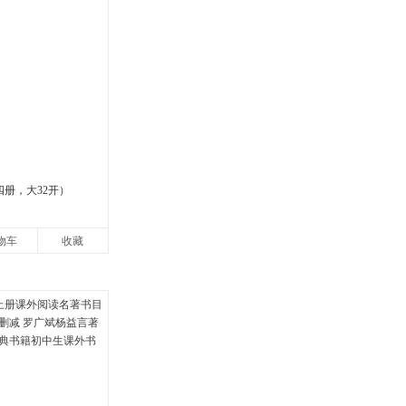
四册，大32开）
物车
收藏