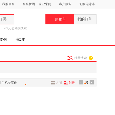
我的当当
当当拼团
企业采购
客户服务
切换无障碍
分类
我的订单
购物车
类
9.9元包
高级搜索
文创
毛边本
批量搜索
妆
品
饰
手机专享价
大图
列表
1
/1
鞋
用
饰