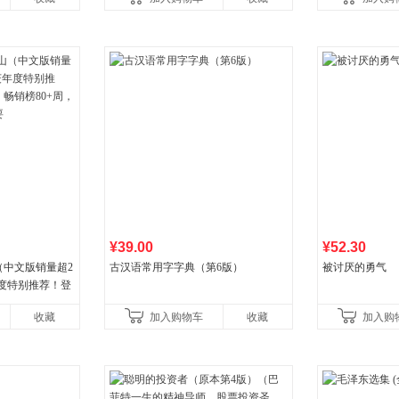
《财富》重磅推荐！知名金
¥39.00
¥52.30
（中文版销量超2
古汉语常用字字典（第6版）
被讨厌的勇气
年度特别推荐！登
80+周，这本书
收藏
加入购物车
收藏
加入购