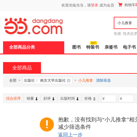
新
购物车
欢迎光临当当，请
登录
成为会员
窗
口
打
开
无
障
热搜:
怪杰佐
碍
谎
吾辈如神
说
全部商品分类
图书
特装书
亲签书
电子书
明
页
面,
按
全部商品
Ctrl
加
波
全部
>
出版社：
南京大学出版社
>
小儿推拿
清除筛选
浪
键
打
综合排序
销量
好评
出版时间
价格
-
开
导
盲
模
抱歉，没有找到与“小儿推拿”相
式
减少筛选条件
返回上一步