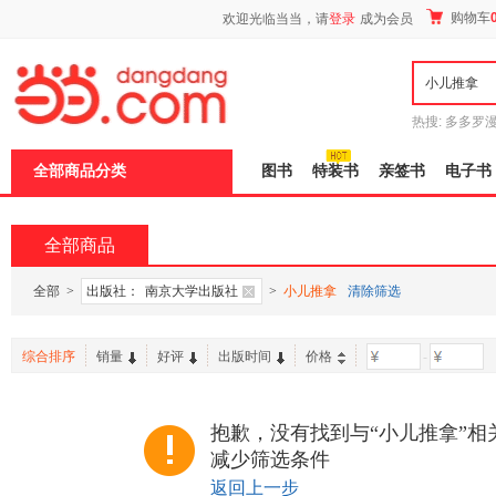
新
购物车
欢迎光临当当，请
登录
成为会员
窗
口
打
开
无
障
热搜:
多多罗
碍
传说
十日终
说
全部商品分类
图书
特装书
亲签书
电子书
明
页
面,
按
全部商品
Ctrl
加
波
全部
>
出版社：
南京大学出版社
>
小儿推拿
清除筛选
浪
键
打
综合排序
销量
好评
出版时间
价格
-
开
导
盲
模
抱歉，没有找到与“小儿推拿”相
式
减少筛选条件
返回上一步