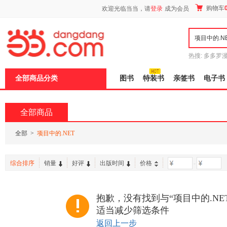
新
购物车
欢迎光临当当，请
登录
成为会员
窗
口
打
开
无
障
热搜:
多多罗
碍
传说
十日终
说
全部商品分类
图书
特装书
亲签书
电子书
明
页
面,
按
全部商品
Ctrl
加
波
全部
>
项目中的.NET
浪
键
打
综合排序
销量
好评
出版时间
价格
-
开
导
盲
模
抱歉，没有找到与“项目中的.NE
式
适当减少筛选条件
返回上一步