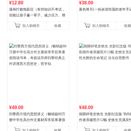
¥12.80
¥38.00
漫画打败拖延症（有些知识不考试，
暮色将尽(一份诙谐坦荡的老年手记
但能让孩子赢一辈子。减少压力、增
强自信、把握机遇、培养自律，结
加入购物车
收藏
加入购物车
收藏
合“小行动”触发大脑行动开
¥49.00
¥48.00
刘擎西方现代思想讲义（畅销超80万
病隙碎笔史铁生 光影纪念版 书内
册中学生高分作文素材库常驻寒暑假
作者亲摄照片12幅 史铁生充满灵
阅读书单，奇葩说导师刘擎经典之作
辉的生命笔记 当当自营图书
加入购物车
收藏
加入购物车
收藏