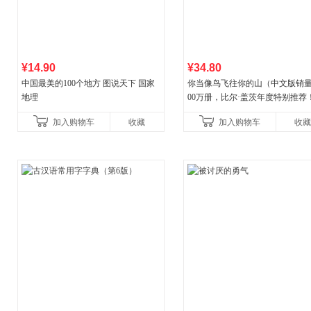
¥14.90
¥34.80
中国最美的100个地方 图说天下 国家
你当像鸟飞往你的山（中文版销量
地理
00万册，比尔·盖茨年度特别推荐
顶《纽约时报》畅销榜80+周，这
加入购物车
收藏
加入购物车
收藏
比你听说的还要