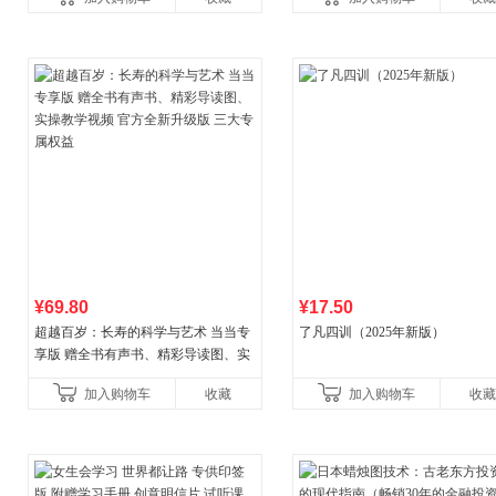
讲透西方思想史，哲学知
¥69.80
¥17.50
超越百岁：长寿的科学与艺术 当当专
了凡四训（2025年新版）
享版 赠全书有声书、精彩导读图、实
操教学视频 官方全新升级版 三大专属
加入购物车
收藏
加入购物车
收藏
权益