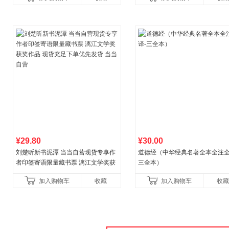
¥29.80
¥30.00
刘楚昕新书泥潭 当当自营现货专享作
道德经（中华经典名著全本全注全
者印签寄语限量藏书票 漓江文学奖获
三全本）
奖作品 现货充足下单优先发货 当当自
加入购物车
收藏
加入购物车
收藏
营