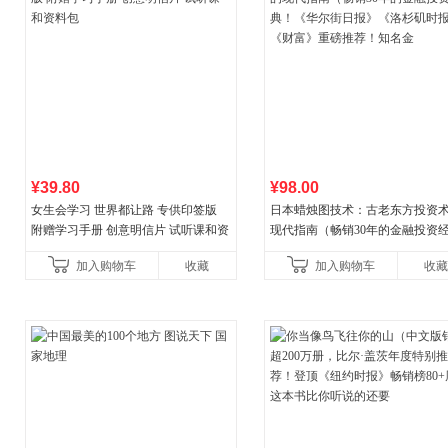
¥39.80
¥98.00
女生会学习 世界都让路 专供印签版
日本蜡烛图技术：古老东方投资
附赠学习手册 创意明信片 试听课和资
现代指南（畅销30年的金融投资
料包
典！《华尔街日报》《洛杉矶时
加入购物车
收藏
加入购物车
收藏
《财富》重磅推荐！知名金