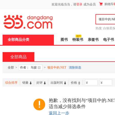
新
购物车
欢迎光临当当，请
登录
成为会员
窗
口
打
开
无
障
热搜:
白狼星
碍
师3
重建秦
说
全部商品分类
图书
特装书
亲签书
电子书
明
页
面,
按
全部商品
Ctrl
加
波
全部
>
作者：
马骏
>
项目中的.NET
清除筛选
浪
键
打
综合排序
销量
好评
出版时间
价格
-
开
导
盲
模
抱歉，没有找到与“项目中的.NE
式
适当减少筛选条件
返回上一步