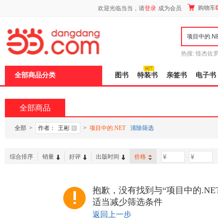
新
购物车
欢迎光临当当，请
登录
成为会员
窗
口
打
开
无
障
热搜:
怪杰佐
碍
谎
吾辈如神
说
全部商品分类
图书
特装书
亲签书
电子书
明
页
面,
按
全部商品
Ctrl
加
波
全部
>
作者：
王彬
>
项目中的.NET
清除筛选
浪
键
打
综合排序
销量
好评
出版时间
价格
-
开
导
盲
模
抱歉，没有找到与“项目中的.NE
式
适当减少筛选条件
返回上一步