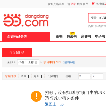
新
购物车
欢迎光临当当，请
登录
成为会员
窗
口
打
开
无
障
热搜:
怪杰佐
碍
谎
吾辈如神
说
全部商品分类
图书
特装书
亲签书
电子书
明
页
面,
按
全部商品
Ctrl
加
波
全部
>
作者：
王彬
>
项目中的.NET
清除筛选
浪
键
打
综合排序
销量
好评
出版时间
价格
-
开
导
盲
模
抱歉，没有找到与“项目中的.NE
式
适当减少筛选条件
返回上一步