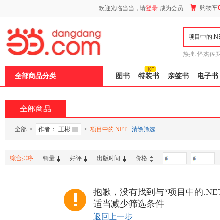
新
购物车
欢迎光临当当，请
登录
成为会员
窗
口
打
开
无
障
热搜:
怪杰佐
碍
谎
吾辈如神
说
全部商品分类
图书
特装书
亲签书
电子书
明
页
面,
按
全部商品
Ctrl
加
波
全部
>
作者：
王彬
>
项目中的.NET
清除筛选
浪
键
打
综合排序
销量
好评
出版时间
价格
-
开
导
盲
模
抱歉，没有找到与“项目中的.NE
式
适当减少筛选条件
返回上一步