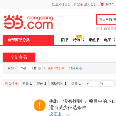
新
购物车
欢迎光临当当，请
登录
成为会员
窗
口
打
开
无
障
热搜:
白狼星
碍
师3
重建秦
说
全部商品分类
图书
特装书
亲签书
电子书
明
页
面,
按
全部商品
Ctrl
加
波
全部
>
作者：
王彬
>
项目中的.NET
清除筛选
浪
键
打
综合排序
销量
好评
出版时间
价格
-
开
导
盲
模
抱歉，没有找到与“项目中的.NE
式
适当减少筛选条件
返回上一步