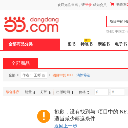
新
购物车
欢迎光临当当，请
登录
成为会员
窗
口
打
开
无
障
热搜:
中国文
碍
者从不说谎
说
全部商品分类
图书
特装书
亲签书
电子书
明
页
面,
按
全部商品
Ctrl
加
波
全部
>
作者：
王彬
>
项目中的.NET
清除筛选
浪
键
打
综合排序
销量
好评
出版时间
价格
-
开
导
盲
模
抱歉，没有找到与“项目中的.NE
式
适当减少筛选条件
返回上一步