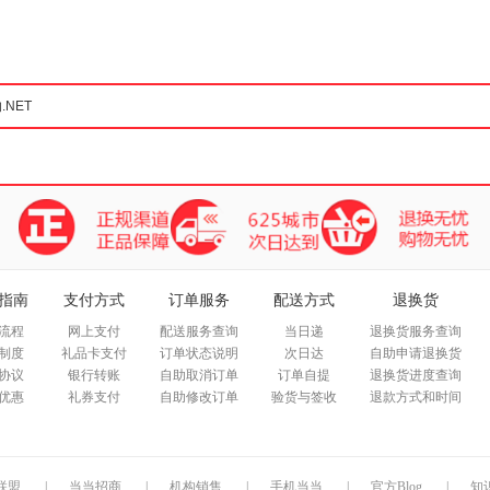
箱包皮
手表饰
运动户
汽车用
食品
手机通
数码影
电脑办
大家电
家用电
指南
支付方式
订单服务
配送方式
退换货
流程
网上支付
配送服务查询
当日递
退换货服务查询
制度
礼品卡支付
订单状态说明
次日达
自助申请退换货
协议
银行转账
自助取消订单
订单自提
退换货进度查询
优惠
礼券支付
自助修改订单
验货与签收
退款方式和时间
联盟
|
当当招商
|
机构销售
|
手机当当
|
官方Blog
|
知