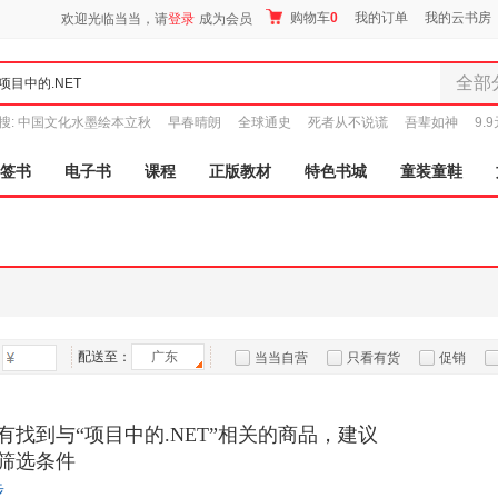
购物车
0
我的订单
我的云书房
欢迎光临当当，请
登录
成为会员
全部
全部分
搜:
中国文化水墨绘本立秋
早春晴朗
全球通史
死者从不说谎
吾辈如神
9.
尾品汇
图书
签书
电子书
课程
正版教材
特色书城
童装童鞋
电子书
音像
影视
时尚美
母婴用
玩具
配送至：
广东
孕婴服
当当自营
只看有货
促销
童装童
特卖
预售
入驻商家
家居日
有找到与“项目中的.NET”相关的商品，建议
家具装
筛选条件
服装
步
鞋