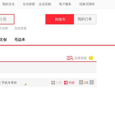
我的当当
当当拼团
企业采购
客户服务
切换无障碍
分类
我的订单
购物车
类
9元包邮
高级搜索
文创
毛边本
批量搜索
妆
品
饰
手机专享价
大图
列表
1
/1
鞋
用
饰