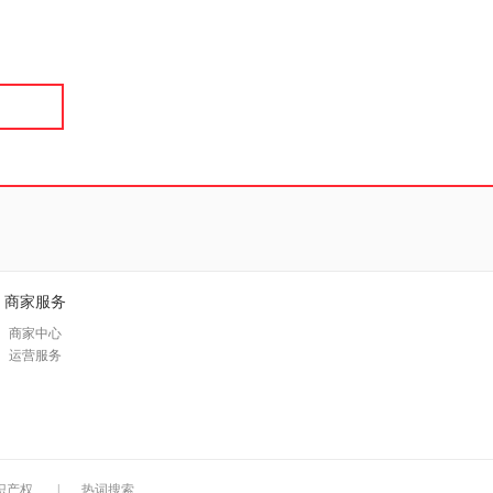
具
品
外
品
讯
音
公
器
商家服务
商家中心
运营服务
识产权
|
热词搜索