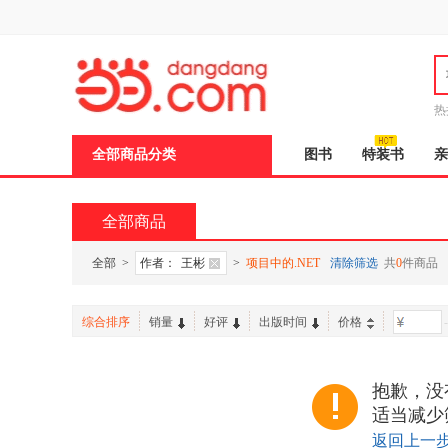
新
窗
口
打
开
无
障
热
碍
说
全部商品分类
图书
特装书
亲
明
页
面,
按
全部商品
Ctrl
加
波
全部
>
作者：
王彬
>
项目中的.NET
清除筛选
共
0
件商品
浪
键
打
综合排序
销量
好评
出版时间
价格
-
开
导
盲
模
抱歉，没
式
适当减少
返回上一