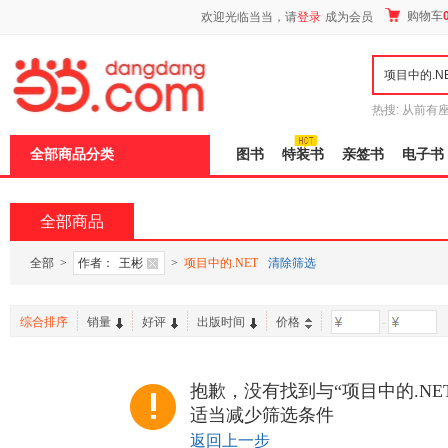
新
购物车
欢迎光临当当，请
登录
成为会员
窗
口
打
开
无
障
热搜:
从前有
碍
五种时间
9
说
全部商品分类
图书
特装书
亲签书
电子书
明
页
面,
按
全部商品
Ctrl
加
波
全部
>
作者：
王彬
>
项目中的.NET
清除筛选
浪
键
打
综合排序
销量
好评
出版时间
价格
-
开
导
盲
模
抱歉，没有找到与“项目中的.NE
式
适当减少筛选条件
返回上一步