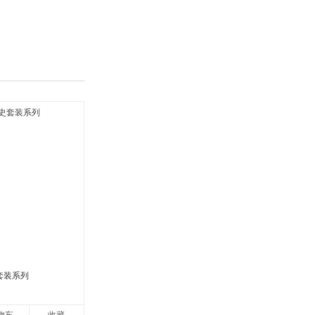
具
品
外
品
讯
音
公
器
套装系列