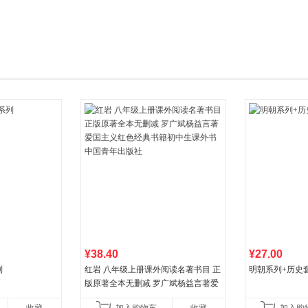
箱包皮
手表饰
运动户
汽车用
食品
手机通
数码影
电脑办
大家电
家用电
¥38.40
¥27.00
列
红岩 八年级上册课外阅读名著书目 正
明朝系列+历史
版原著全本无删减 罗广斌杨益言著爱
国主义红色经典书籍初中生课外书中