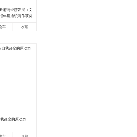
政府与经济发展（文
报年度通识写作获奖
罗振宇、何帆、刘格
物车
收藏
安、王烁联
自我改变的原动力
物车
收藏