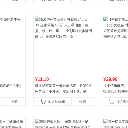
¥11.10
¥29.90
荡的老年手记)
微波炉家常菜分分钟就搞定：近300道
【中信旗舰店】
家常菜！不开火、零油烟！蒸、煮、
投资机会 时寒冰
炒、烤、焗……全彩印刷+步骤图解，
答录穷查理宝典
收藏
加入购物车
收藏
加入购
让美味跃然眼前、操
格之道 纳瓦尔