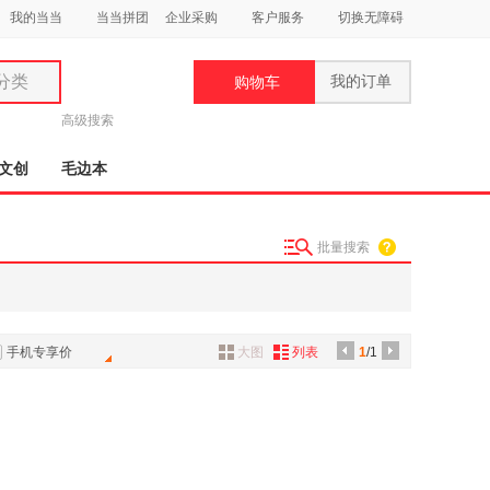
我的当当
当当拼团
企业采购
客户服务
切换无障碍
分类
我的订单
购物车
类
高级搜索
文创
毛边本
批量搜索
妆
品
饰
手机专享价
大图
列表
1
/1
鞋
用
饰