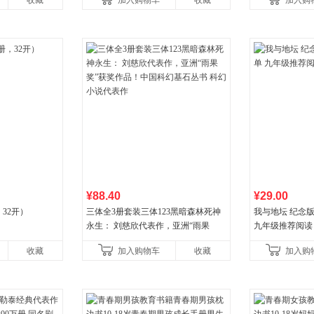
收藏
加入购物车
收藏
加入购
国青年出版社
¥88.40
¥29.00
32开）
三体全3册套装三体123黑暗森林死神
我与地坛 纪念
永生： 刘慈欣代表作，亚洲“雨果
九年级推荐阅读
奖”获奖作品！中国科幻基石丛书 科幻
收藏
加入购物车
收藏
加入购
小说代表作