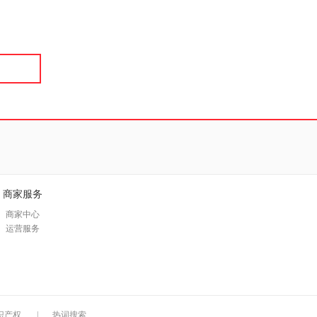
具
品
外
品
讯
音
公
器
商家服务
商家中心
运营服务
识产权
|
热词搜索