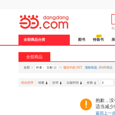
新
窗
口
打
开
无
障
热
碍
说
全部商品分类
图书
特装书
亲
明
页
面,
按
全部商品
Ctrl
加
波
全部
>
作者：
王彬
>
项目中的.NET
清除筛选
共
0
件商品
浪
键
打
综合排序
销量
好评
出版时间
价格
-
开
导
盲
模
抱歉，没
式
适当减少
返回上一