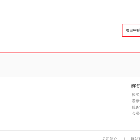
购物
购买
发票
服务
会员
公司简介
|
网站