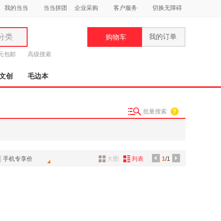
我的当当
当当拼团
企业采购
客户服务
切换无障碍
分类
我的订单
购物车
类
9元包邮
高级搜索
文创
毛边本
批量搜索
妆
品
饰
手机专享价
大图
列表
1
/1
鞋
用
饰