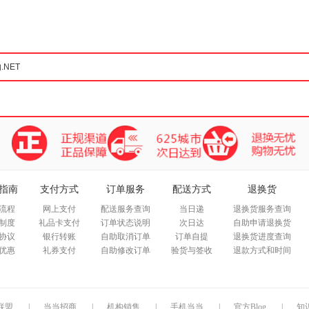
箱包皮
手表饰
运动户
汽车用
食品
手机通
数码影
电脑办
大家电
家用电
指南
支付方式
订单服务
配送方式
退换货
流程
网上支付
配送服务查询
当日递
退换货服务查询
制度
礼品卡支付
订单状态说明
次日达
自助申请退换货
协议
银行转账
自助取消订单
订单自提
退换货进度查询
优惠
礼券支付
自助修改订单
验货与签收
退款方式和时间
联盟
|
当当招商
|
机构销售
|
手机当当
|
官方Blog
|
知