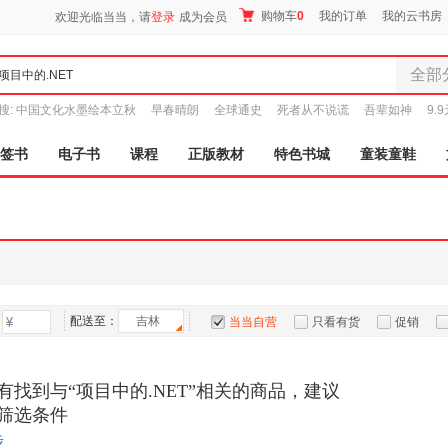
购物车
0
我的订单
我的云书房
欢迎光临当当，请
登录
成为会员
全部
全部分
搜:
中国文化水墨绘本立秋
早春晴朗
全球通史
死者从不说谎
吾辈如神
9.
尾品汇
图书
签书
电子书
课程
正版教材
特色书城
童装童鞋
电子书
音像
影视
时尚美
母婴用
玩具
配送至：
吉林
孕婴服
当当自营
只看有货
促销
童装童
特卖
预售
入驻商家
家居日
有找到与“项目中的.NET”相关的商品，建议
家具装
筛选条件
服装
步
鞋