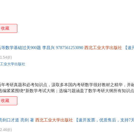
刘佳
刘皓
李天飞
李珊
黄超
韩冰
冯琳
程裕
曼昆
邹丹
周琦
周莉
收藏
张锐
张平
张军
张静
杨艳
徐丽华
徐峰
马慧
王爽
王庆飞
王琪
王玲
等数学基础过关900题 李昌兴 9787561253090
西北工业大学出版社
【速
王慧
王洪君
田雷
孙玥
1.54折)
孙璐
孙静
苏醒
宋蕾
工业大学出版社
刘宇
刘俊
刘建平
刘畅
李欣
李剑
黄建华
韩辉
历年考研真题和必考知识点，汲取多本国内考研数学很好教材之精华，并
戴维斯
陈敏
陈璐
陈静
题选编紧紧围绕*新数学考试大纲；选编习题涵盖了数学考研大纲所有知识
目的大纲考点、解析思路、答案解析；在名师评注中，适时指出常用解答
收藏
分析了相关概念、相关理论之间的有机联系、实时给出了一些重要的结论
亮剑口才道 亮剑 著
西北工业大学出版社
【速开发票，优质售后，支持7
2.46折)