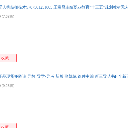
无人机航拍技术9787561251805 王宝昌主编职业教育“十三五”规划教材
0
(7.68折)
收藏
正品现货矩阵论 导教·导学·导考 新版 张凯院 徐仲主编 新三导丛书F 全
0
(9.28折)
收藏