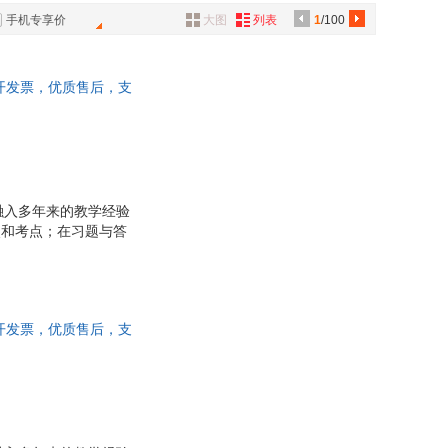
哈尔滨工程大学出版社
中国农业出版社
欧阳康
具
手机专享价
大图
列表
1
/100
工商出版社
航空工业出版社
品
刘飞
文史出版社
中国中医药出版社
外
王倩
开发票，优质售后，支
品
教育出版社
南开大学出版社
袁颖
教育出版社
上海文艺出版社
雷蕾
讯
张炜
音
赵明
公
方平
融入多年来的教学经验
点和考点；在习题与答
器
田园
方法的适用对象和基本
周萍
等。
徐伟
郭斌
开发票，优质售后，支
王虎
李林
王坤
王娜