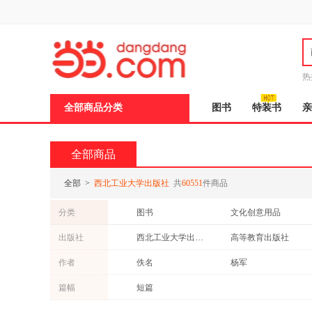
新
窗
口
打
开
无
障
热
碍
邮
说
全部商品分类
图书
特装书
亲
明
页
面,
按
全部商品
Ctrl
加
波
全部
>
西北工业大学出版社
共
60551
件商品
浪
键
分类
图书
文化创意用品
打
开
出版社
西北工业大学出版社
高等教育出版社
导
盲
同济大学出版社
机械工业出版社
作者
佚名
杨军
模
式
天津大学出版社
重庆大学出版社
李博
徐超
篇幅
短篇
中国电力出版社
北京理工大学出版社
高峰
曹岩