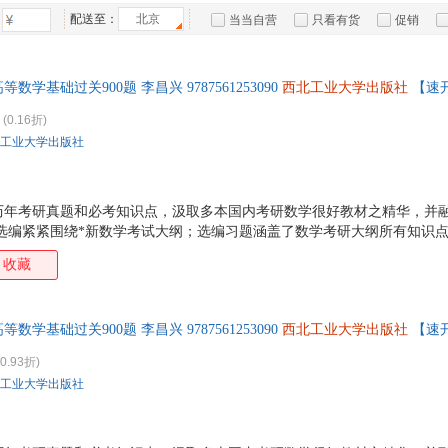
西安交通大学出版社
陕西科学技术出版社
中南大学出版社
李萌
朱新宇
王刚
侠名
箱包皮
配送至：
北京
当当自营
只看有货
促销
中国社会科学出版社
人民交通出版社
外语教学与研究出版社
中国
王莉
张勇
王鹏
手表饰
万龙
特卖
预售
入驻商家
文物出版社
电子工业出版社
中国石化出版社
中国
运动户
陈鹏
杨伟
李建林
王睿
等数学基础过关900题 李昌兴 9787561253090
西北工业大学出版社
【速
中国矿业大学出版社
中国纺织出版社
中国民航出版社
汽车用
浙江
李松
王飞
方健
陈卫
食品
立信会计出版社
三秦出版社
大象出版社
河北
(0.16折)
刘伟
李勇
李琳
李杰
手机通
工业大学出版社
中央编译出版社
新疆青少年出版社
武汉大学出版社
王军
李航
雷波
高原
数码影
王晓军
王敏
刘洋
刘静
电脑办
王荣
刘勇军
刘艳
大家电
韩冬
历年考研真题和必考知识点，汲取多本国内考研数学很好教材之精华，并
题选编紧紧围绕*新数学考试大纲；选编习题涵盖了数学考研大纲所有知识
家用电
张素英
张倩
张健
王斌
目的大纲考点、解析思路、答案解析；在名师评注中，适时指出常用解答
收藏
李斌
江涛
陈颖
陈琳
分析了相关概念、相关理论之间的有机联系、实时给出了一些重要的结论
张力
张剑
张慧
张超
倪卫国
刘宁
李霞
李宁
等数学基础过关900题 李昌兴 9787561253090
西北工业大学出版社
【速
张旭
张树娟
徐韬
王蕾
0.93折)
石坚
彭伟
刘小川
李敏
工业大学出版社
赵建华
张晓东
王玉玲
王毅
高源
陈新
张羽
张洁