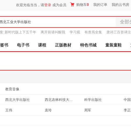
购物车
0
我的订单
我的云书房
欢迎光临当当，请
登录
成为会员
全部
全部分
搜:
新时代版上下五千年
离开前请叫醒我
学习观
有兽焉全集
唐诗三百首译注
尾品汇
图书
签书
电子书
课程
正版教材
特色书城
童装童鞋
电子书
音像
影视
时尚美
母婴用
玩具
教育音像
孕婴服
西北大学出版社
西北农林科技大学出版社
科学出版社
童装童
河海大学出版社
石油工业出版社
崇文书局
家居日
王伟
袁玲
周军
李正
家具装
哈尔滨工业大学出版社
清华大学出版社
人民邮电出版社
北京
张丽
邓明
王成
李辉
服装
兰州大学出版社
中国科学技术大学出版社
化学工业出版社
张薇
夏耕
龙江
刘峰
鞋