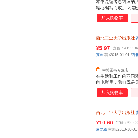
本书是编者总结归纳
王彬
孙晓迪
精心编写而成。 习
李静
孔杰
案部分指出了每道题
加入购物车
思想，结合具体问题
陈舸
周涛
王宏
孙毅
西北工业大学出版社
亮
刘晨
刘斌
由退换】
李波
¥5.97
高芳
定价：
¥199.94
亮剑
著
/2015-01-01
/
西
张伟
张斌
孙超
刘涛
中博图书专营店
李建
韩玲
在生活和工作的不同
张柯
张恒
的电影里，我们既是
词，也就是"说"。
徐波
王峥
加入购物车
卢建
李威
陈健
常晓梅
西北工业大学出版社
张文宇
张群
优惠咨询在线客服！
¥10.60
定价：
¥20.0
杨鹏
许萍萍
周爱农
主编
/2013-10-01
王峰
托马斯