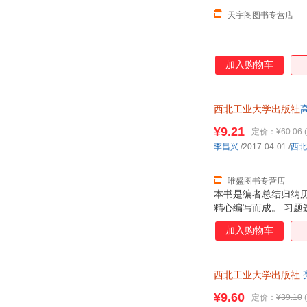
刘明
刘晶
天宇阁图书专营店
李佳
贾德民
二混子
李治中
加入购物车
赵锐
张源
张彬
姚尧
王晓玲
王松
西北工业大学出版社
高
持7天无理由退换】
王晋
王建强
¥9.21
定价：
¥60.06
(
孙向东
孙鹏
李昌兴
/2017-04-01
/
西北
罗素
罗军
唯盛图书专营店
李艳霞
李妍
本书是编者总结归纳
高亮
冯逸明
精心编写而成。 习
白雪
案部分指出了每道题
加入购物车
思想，结合具体问题
西北工业大学出版社
¥9.60
定价：
¥39.10
(