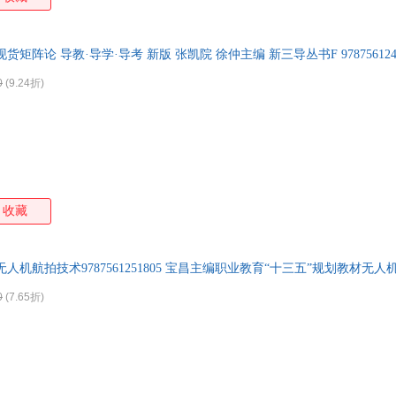
现货矩阵论 导教·导学·导考 新版 张凯院 徐仲主编 新三导丛书F 9787561240
0
(9.24折)
收藏
无人机航拍技术9787561251805 宝昌主编职业教育“十三五”规划教材无人
0
(7.65折)