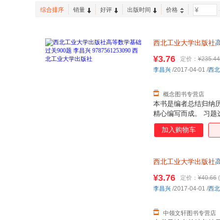
中国计划出版社
中国轻工业出版社
王磊
吕娜
综合排序
销量
好评
出版时间
价格
-
国防工业出版社
西南财经大学出版社
刘杰
杨波
湖北人民出版社
山西教育出版社
王辉
黄勇
西北工业大学出版社
高
华东理工大学出版社
西安电子科技大学出版社
王建国
刘军
持7天无理由退换】
上海外语教育出版社
¥3.76
上海交通大学出版社
定价：
¥235.44
王凯
马骊
李昌兴
/2017-04-01
/
西北
世界知识出版社
中国政法大学出版社
王颖
王乐
张名高
杨洁
概念图书专营店
杨涛
王岩
本书是编者总结归纳
精心编写而成。 习
陈杰
赵伟
案部分指出了每道题
加入购物车
刘阳
李军
思想，结合具体问题
张艳
张晓峰
王星
王丹
西北工业大学出版社
高
朱琳
持7天无理由退换】
赵然
¥3.76
定价：
¥40.66
(
王超
田建国
李昌兴
/2017-04-01
/
西北
李飞
赵明华
李阳
金国栋
中领文轩图书专营店