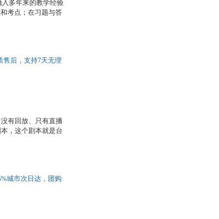
融入多年来的教学经验
华
李凯
点和考点；在习题与答
武
陈军
方法的适用对象和基本
等。
王玉
刘宏
质售后，支持7天无理
李锋
张阳
燕
王菲
李娟
东
张玲
、没有回放、只有直播
许晖
剧本，这个剧本就是台
王佳
科
程少华
张瑜
5%城市次日达，团购
伟
叶金福
王权
刘贤