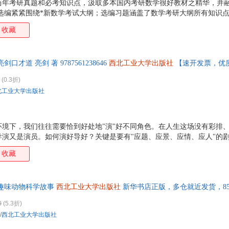
历年考研真题和必考知识点，汲取多本国内考研数学很好教材之精华，并
刘勇
刘旸
刘文婷
刘建
题选编紧紧围绕*新数学考试大纲；选编习题涵盖了数学考研大纲所有知识
韩强
杜瑞清
崔静
陈志
目的大纲考点、解析思路、答案解析；在名师评注中，适时指出常用解答
收藏
分析了相关概念、相关理论之间的有机联系、实时给出了一些重要的结论
周明
赵鹏
张迪
张丹
任伟
马瑞芳
刘莹莹
刘石
剑口才道 亮剑 著 9787561238646
西北工业大学出版社
【速开发票，优
李振华
李捷
李建华
李刚
高博
陈莹
张喆
张悦
(0.3折)
北工业大学出版社
杨勇
王莹
王立群
王海
刘强
刘林海
刘芳
李强
戴维
陈红
赵永强
张卫
环境下，我们往往需要恰到好处地"演"好不同角色。在人生这场没有彩排
杨剑
杨建宇
杨光
杨斌
导演又是演员。如何演好导好？关键是要有"应题、应景、应情、应人"的
王玉荣
王艳
王欣
王健
收藏
李楠
李丹
戈登
丁德
赵敏
赵静
赵建新
张宇
趣味动物科学故事
西北工业大学出版社
新华书店正版，多仓就近发货，8
张亮
张钧
张华
张宏
0
(5.3折)
王子今
王勇
王旭
王鑫
/
西北工业大学出版社
孙浩
宋军
刘岩
刘昕