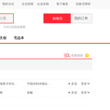
我的当当
当当拼团
企业采购
客户服务
切换无障碍
分类
我的订单
购物车
类
9.9元包
高级搜索
文创
毛边本
批量搜索
妆
品
饰
中国地质大学出版社
中国水利水电出版社
多选
更多
鞋
用
中国建筑工业出版社
浙江大学出版社
林
徐敏
多选
更多
饰
大学出版社
人民教育出版社
袁博
陕西师范大学出版社
西南交通大学出版社
李莉