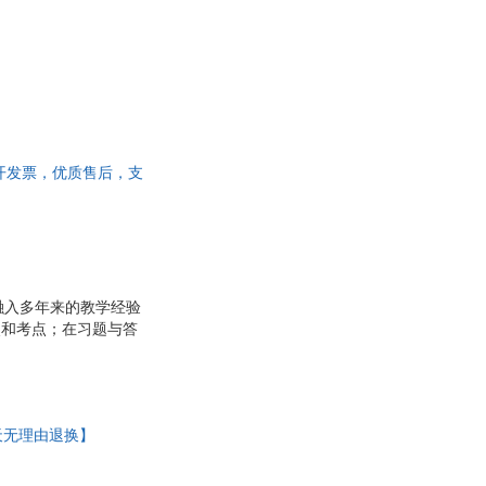
李洁
祯
陈晨
周立
如
张建安
吴笛
玲
王林
开发票，优质售后，支
孙勇
任勇
李政
高山
融入多年来的教学经验
陈洁
点和考点；在习题与答
方法的适用对象和基本
等。
天无理由退换】