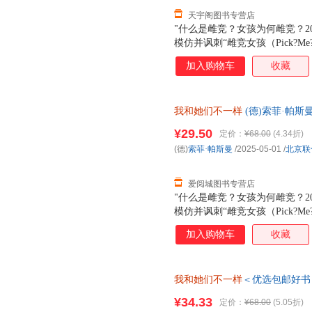
天宇阁图书专营店
"什么是雌竞？女孩为何雌竞？20
模仿并讽刺“雌竞女孩（Pick?M
众常见的“雌竞”言论。一时之
加入购物车
收藏
打。为什么女人要在毫无必要的
底是谁？《我和她们不一样》为
的世界里受苦，所有在父权制下
我和她们不一样
(德)索菲·帕斯
缩的空间里相互倾轧。父权制的
正版，多仓就近发货，85%城
准，“雌竞”二字代表着女人生
¥29.50
定价：
¥68.00
(4.34折)
一个女人究竟是什么感受？如何
(德)
索菲·帕斯曼
/2025-05-01
/
北京联
不一样》完全从女性视角出发，
女人！不是批判，不是理
爱阅城图书专营店
"什么是雌竞？女孩为何雌竞？20
模仿并讽刺“雌竞女孩（Pick?M
众常见的“雌竞”言论。一时之
加入购物车
收藏
打。为什么女人要在毫无必要的
底是谁？《我和她们不一样》为
的世界里受苦，所有在父权制下
我和她们不一样
＜优选包邮好书
缩的空间里相互倾轧。父权制的
有商品均可开票】
准，“雌竞”二字代表着女人生
¥34.33
定价：
¥68.00
(5.05折)
一个女人究竟是什么感受？如何