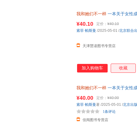
我和她们不一样
一本关于女性成
我剖析，女性的自我解读，也是
¥40.10
定价：
¥40.10
版
索菲·帕斯曼
/2025-05-01
/
北京联合
天津慧读图书专营店
加入购物车
收藏
我和她们不一样
一本关于女性成
剖析,女性的自我解读,也是无数
¥40.00
定价：
¥40.00
索菲·帕斯曼
著
/2025-05-01
/
北京出
1条评论
佳阅图书专营店