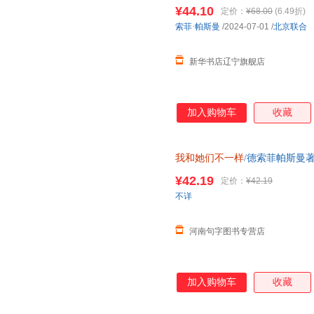
¥44.10
定价：
¥68.00
(6.49折)
索菲·帕斯曼
/2024-07-01
/
北京联合
新华书店辽宁旗舰店
加入购物车
收藏
我和她们不一样
/德索菲帕斯曼
【可开发票】
¥42.19
定价：
¥42.19
不详
河南句字图书专营店
加入购物车
收藏