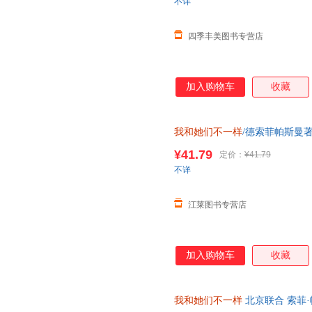
不详
四季丰美图书专营店
加入购物车
收藏
我和她们不一样
/德索菲帕斯曼
【可开发票】 可开发票，团购
¥41.79
定价：
¥41.79
不详
江莱图书专营店
加入购物车
收藏
我和她们不一样
北京联合 索菲