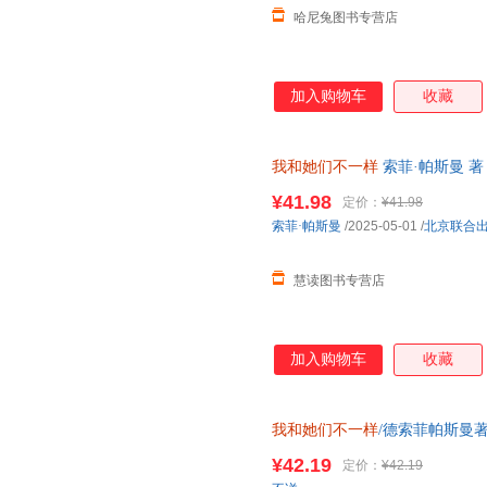
哈尼兔图书专营店
加入购物车
收藏
我和她们不一样
索菲·帕斯曼 著
论、学术 社会科学总论 可开发
¥41.98
定价：
¥41.98
索菲·帕斯曼
/2025-05-01
/
北京联合
慧读图书专营店
加入购物车
收藏
我和她们不一样
/德索菲帕斯曼
可开发票，保证正版
¥42.19
定价：
¥42.19