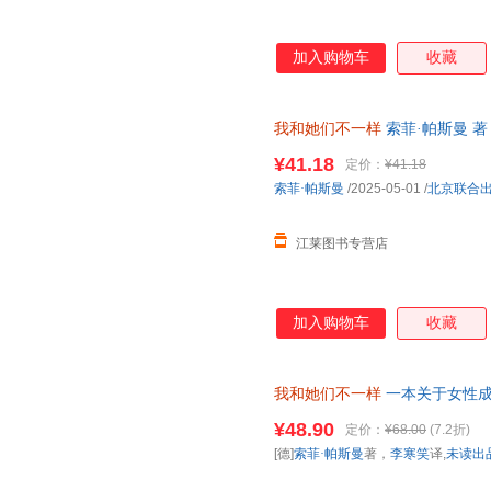
加入购物车
收藏
我和她们不一样
索菲·帕斯曼 著
店正版图书籍 北京联合出版公
¥41.18
定价：
¥41.18
有优惠
索菲·帕斯曼
/2025-05-01
/
北京联合
江莱图书专营店
加入购物车
收藏
我和她们不一样
一本关于女性成
我剖析，女性的自我解读，也是
¥48.90
定价：
¥68.00
(7.2折)
发票
[德]
索菲·帕斯曼
著，
李寒笑
译,
未读出