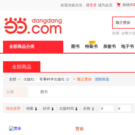
新
购物车
欢迎光临当当，请
登录
成为会员
窗
口
打
开
无
障
热搜:
金蟾大
碍
边带走
耶路
说
全部商品分类
图书
特装书
亲签书
电子书
明
页
面,
按
全部商品
Ctrl
加
波
全部
>
出版社：
军事科学出版社
>
魏王曹操
清除筛选
浪
键
分类
图书
打
开
导
综合排序
销量
好评
出版时间
价格
-
盲
模
式
曹操